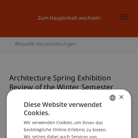
Zum Hauptinhalt wechseln
Aktuelle Veranstaltungen
Architecture Spring Exhibition
Review of the Winter Semester
×
09/10
Diese Website verwendet
Cookies.
GERMAN
Veranstaltungsdetails
Wir verwenden Cookies, um Ihnen das
ENGLISH
bestmögliche Online-Erlebnis zu bieten.
Wir setzen dabei auch Services von