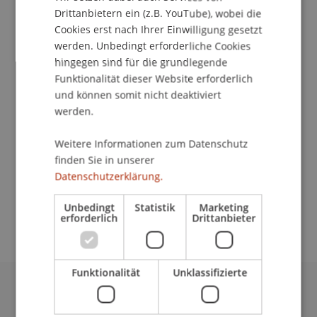
Drittanbietern ein (z.B. YouTube), wobei die
Kontakt
Cookies erst nach Ihrer Einwilligung gesetzt
werden. Unbedingt erforderliche Cookies
hingegen sind für die grundlegende
Funktionalität dieser Website erforderlich
School/Professur:
und können somit nicht deaktiviert
Studienverwaltung Bachelorstudiengang
werden.
Architektur
Weitere Informationen zum Datenschutz
In der Frühjahrsausstellung des Instituts für
finden Sie in unserer
Architektur und Raumentwicklung werden
Datenschutzerklärung.
Projekte aus allen Bachelor und Master Studios
aus dem Wintersemester 09/10 präsentiert.
Unbedingt
Statistik
Marketing
erforderlich
Drittanbieter
Funktionalität
Unklassifizierte
Universität Liechtenstein
Fürst-Franz-Josef-Strasse