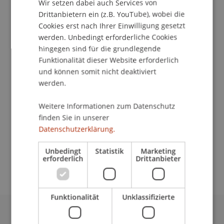
Wir setzen dabei auch Services von
Drittanbietern ein (z.B. YouTube), wobei die
Cookies erst nach Ihrer Einwilligung gesetzt
School/Professur:
werden. Unbedingt erforderliche Cookies
Institut für Finanzdienstleistungen
hingegen sind für die grundlegende
Funktionalität dieser Website erforderlich
Die TeilnehmerInnen erhalten einen Überblick
und können somit nicht deaktiviert
über die wirtschaftlichen, politischen, rechtlichen,
werden.
steuerlichen, kulturellen und sozialen
Charakteristika des Fürstentums Liechtenstein
Weitere Informationen zum Datenschutz
finden Sie in unserer
und werden mit dessen Eigenheiten vertraut
Datenschutzerklärung.
gemacht. Dadurch soll die Integration in die
Landes- und Unternehmenskultur verbessert
Unbedingt
Statistik
Marketing
werden.
erforderlich
Drittanbieter
Funktionalität
Unklassifizierte
Universität Liechtenstein