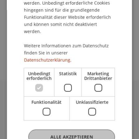
werden. Unbedingt erforderliche Cookies
hingegen sind für die grundlegende
Funktionalität dieser Website erforderlich
Kontakt
und können somit nicht deaktiviert
werden.
Weitere Informationen zum Datenschutz
School/Professur:
finden Sie in unserer
Institut für Finanzdienstleistungen
Datenschutzerklärung.
Unbedingt
Statistik
Marketing
erforderlich
Drittanbieter
Universität Liechtenstein
Funktionalität
Unklassifizierte
Fürst-Franz-Josef-Strasse
9490 Vaduz
Liechtenstein
T +423 265 11 11
info@uni.li
ALLE AKZEPTIEREN