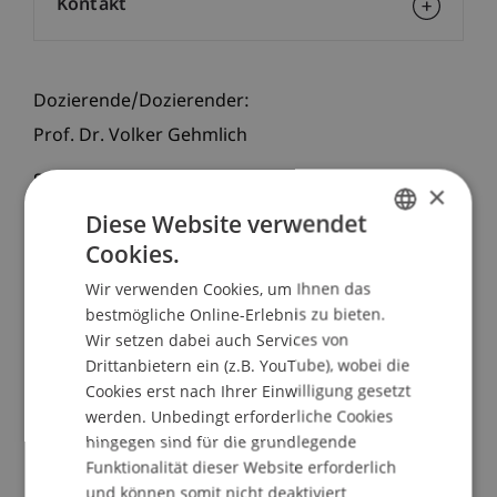
Kontakt
Dozierende/Dozierender:
Prof. Dr. Volker Gehmlich
School/Professur:
×
Empfang
Diese Website verwendet
Cookies.
GERMAN
Das International Office freut sich, alle
Wir verwenden Cookies, um Ihnen das
Dozierenden und Modulleiter an der Hochschule
ENGLISH
bestmögliche Online-Erlebnis zu bieten.
Liechtenstein zu einem Workshop zum Thema
Wir setzen dabei auch Services von
"Learning Outcomes" mit Dr. Volker Gehmlich
Drittanbietern ein (z.B. YouTube), wobei die
einzuladen. Herr Gehmlich wird im Rahmen
Cookies erst nach Ihrer Einwilligung gesetzt
seiner Tätigkeit als externer Experte für den
werden. Unbedingt erforderliche Cookies
"Nationalen Qualifikationsrahmen für das
hingegen sind für die grundlegende
Hochschulwesen" (NQF.li-HE) in Liechtenstein
Funktionalität dieser Website erforderlich
sein und während seines Besuchs für diese
und können somit nicht deaktiviert