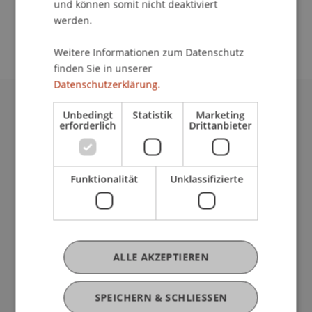
und können somit nicht deaktiviert
School/Professur:
werden.
Kommunikation und Marketing
Weitere Informationen zum Datenschutz
finden Sie in unserer
Datenschutzerklärung.
Unbedingt
Statistik
Marketing
Universität Liechtenstein
erforderlich
Drittanbieter
Fürst-Franz-Josef-Strasse
9490 Vaduz
Liechtenstein
Funktionalität
Unklassifizierte
T +423 265 11 11
info@uni.li
Fußzeile Rechtliche Hinweise
Rechtssammlung
Datenschutzerklärung
Disclaimer
ALLE AKZEPTIEREN
Impressum
Fußzeile Subdomain-Verzeichnis
my.uni.li
SPEICHERN & SCHLIESSEN
Blog