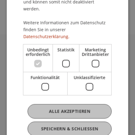
und können somit nicht deaktiviert
School/Professur:
werden.
Empfang
Weitere Informationen zum Datenschutz
finden Sie in unserer
Datenschutzerklärung.
Unbedingt
Statistik
Marketing
Universität Liechtenstein
erforderlich
Drittanbieter
Fürst-Franz-Josef-Strasse
9490 Vaduz
Liechtenstein
Funktionalität
Unklassifizierte
T +423 265 11 11
info@uni.li
Fußzeile Rechtliche Hinweise
Rechtssammlung
Datenschutzerklärung
Disclaimer
ALLE AKZEPTIEREN
Impressum
Fußzeile Subdomain-Verzeichnis
my.uni.li
SPEICHERN & SCHLIESSEN
Blog