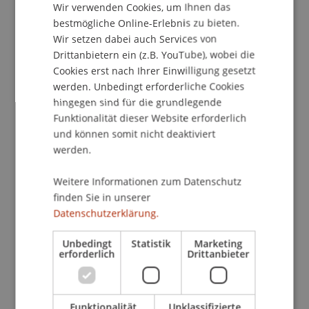
Kontakt
Wir verwenden Cookies, um Ihnen das
ENGLISH
bestmögliche Online-Erlebnis zu bieten.
Wir setzen dabei auch Services von
Drittanbietern ein (z.B. YouTube), wobei die
School/Professur:
Cookies erst nach Ihrer Einwilligung gesetzt
Studienverwaltung Bachelorstudiengang
werden. Unbedingt erforderliche Cookies
Architektur
hingegen sind für die grundlegende
Funktionalität dieser Website erforderlich
Mit den Schnuppertagen bekommen interessierte
und können somit nicht deaktiviert
Jugendliche eine wertvolle Entscheidungshilfe
werden.
und einen möglichst umfassenden Einblick in den
Fachbereich und das Studium.
Weitere Informationen zum Datenschutz
finden Sie in unserer
Datenschutzerklärung.
Programm
Rundgang durch den Hochschulecampus,
Unbedingt
Statistik
Marketing
Informationsgespräche, massgeschneiderte
erforderlich
Drittanbieter
Workshops und die Vorlesungen "Was ist
Architektur".
Funktionalität
Unklassifizierte