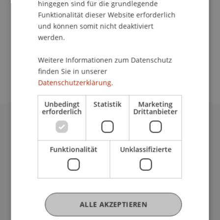
School/Professur:
hingegen sind für die grundlegende
Funktionalität dieser Website erforderlich
An-Institut KMU Zentrum
und können somit nicht deaktiviert
werden.
Die Startveranstaltung zum Businessplan
Wettbewerb informiert über die Teilnahme und
Weitere Informationen zum Datenschutz
den Ablauf des Wettbewerbs.
finden Sie in unserer
Datenschutzerklärung.
Unbedingt
Statistik
Marketing
erforderlich
Drittanbieter
Universität Liechtenstein
Fürst-Franz-Josef-Strasse
Funktionalität
Unklassifizierte
9490 Vaduz
Liechtenstein
T +423 265 11 11
info@uni.li
Fußzeile Rechtliche Hinweise
Rechtssammlung
ALLE AKZEPTIEREN
Datenschutzerklärung