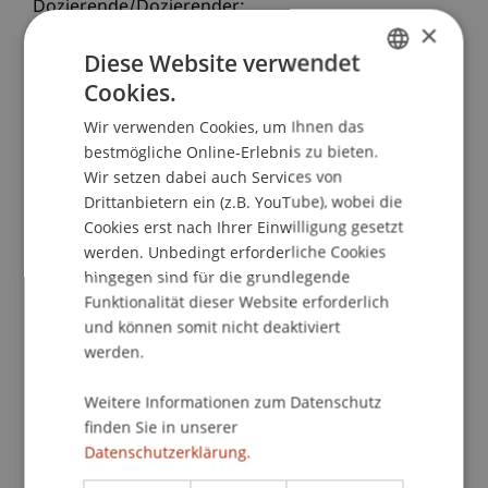
Dozierende/Dozierender:
×
Arch. Dipl. Ing. Rainer Köberl
Diese Website verwendet
School/Professur:
Cookies.
GERMAN
Studienverwaltung Bachelorstudiengang
Wir verwenden Cookies, um Ihnen das
ENGLISH
Architektur
bestmögliche Online-Erlebnis zu bieten.
Wir setzen dabei auch Services von
Architekturvortrag mit Rainer Köberl
Drittanbietern ein (z.B. YouTube), wobei die
im Auditorium der Hochschule Liechtenstein
Cookies erst nach Ihrer Einwilligung gesetzt
werden. Unbedingt erforderliche Cookies
Rainer Köberl, geb. 1956 in Innsbruck. Studium an
hingegen sind für die grundlegende
der Technischen Fakultät der Universität
Funktionalität dieser Website erforderlich
Innsbruck und in Haifa/Israel.
und können somit nicht deaktiviert
werden.
Von 1986 bis 1992 war Rainer Köberl Assistent bei
Weitere Informationen zum Datenschutz
Othmar Barth am Institut für Raumgestaltung
finden Sie in unserer
und Entwerfen an der Universität Innsbruck, und
Datenschutzerklärung.
seit 1993 ist er selbständiger Architekt in