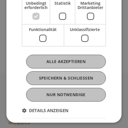
Innsbruck.
Unbedingt
Statistik
Marketing
erforderlich
Drittanbieter
Wichtige Bauten: Alten- und Pflegeheim Feldkirch-
Nofels; Buchhandlung Wiederin in Innsbruck, M-
Preis Supermärkte in Wenns und Innsbruck,
Funktionalität
Unklassifizierte
Architekturforum und Architekturarchiv im
"Adambräu" Innsbruck (gemeinsam mit Giner &
Wucherer).
ALLE AKZEPTIEREN
SPEICHERN & SCHLIESSEN
Universität Liechtenstein
NUR NOTWENDIGE
Fürst-Franz-Josef-Strasse
9490 Vaduz
Liechtenstein
DETAILS ANZEIGEN
T +423 265 11 11
info@uni.li