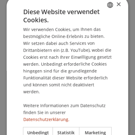
×
Diese Website verwendet
Cookies.
School/Professur:
GERMAN
Institut für Finanzdienstleistungen
Wir verwenden Cookies, um Ihnen das
ENGLISH
bestmögliche Online-Erlebnis zu bieten.
Das Institut für Finanzdienstleistungen der
Wir setzen dabei auch Services von
Hochschule Liechtenstein veranstaltet ein
Drittanbietern ein (z.B. YouTube), wobei die
Informationsabend und informiert über die
Cookies erst nach Ihrer Einwilligung gesetzt
aktuellen Weiterbildungsangebote im Bereich
werden. Unbedingt erforderliche Cookies
hingegen sind für die grundlegende
Finanzdienstleistungen - Gesellschaftsrecht,
Funktionalität dieser Website erforderlich
Internationalem Steuerrecht, Investmentfonds,
und können somit nicht deaktiviert
Private Banking, Treuhandwesen und Wealth
werden.
Management. Bei dieser Veranstaltung erhalten
Sie fundierte Informationen und einen
Weitere Informationen zum Datenschutz
Gesamtüberblick über das Angebot an
finden Sie in unserer
Studiengängen, fachspezifischen Tagungen,
Datenschutzerklärung.
Seminaren und Vorträgen.
Unbedingt
Statistik
Marketing