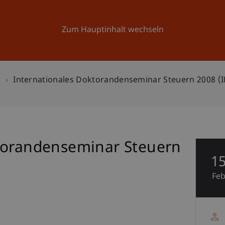
Forschung
Universität
Aktuelles
Zum Hauptinhalt wechseln
n
Internationales Doktorandenseminar Steuern 2008 (
torandenseminar Steuern
1
Fe