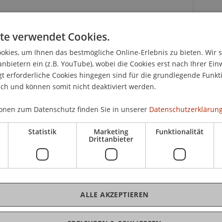
iskussionsforum zu aktuellen sowie grundlegenden
te verwendet Cookies.
triebswirtschaftlichen Steuerlehre und des
rechts
K
kies, um Ihnen das bestmögliche Online-Erlebnis zu bieten. Wir 
anbietern ein (z.B. YouTube), wobei die Cookies erst nach Ihrer Ein
 erforderliche Cookies hingegen sind für die grundlegende Funkti
Pro
dner@hochschule.li erfolgen.
ich und können somit nicht deaktiviert werden.
onen zum Datenschutz finden Sie in unserer
Datenschutzerklärung
Statistik
Marketing
Funktionalität
der Betriebswirtschaftlichen Forschung:
Drittanbieter
Car
ch der Betriebswirtschaftlichen Steuerlehre
Dr.
hen der EU und dem Fürstentum Liechtenstein
ALLE AKZEPTIEREN
: