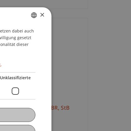
×
ontakt
setzen dabei auch
GERMAN
willigung gesetzt
ENGLISH
onalität dieser
f. Dr. Martin Wenz
+423 265 11 58
.
E-Mail
Unklassifizierte
oline Lindner
E-Mail
 Sybille
Wünsche
MBR, StB
+49 171 4821 142
E-Mail