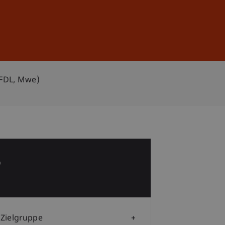
Anmelden
DE
EN
IFDL, Mwe)
5
b
Zielgruppe