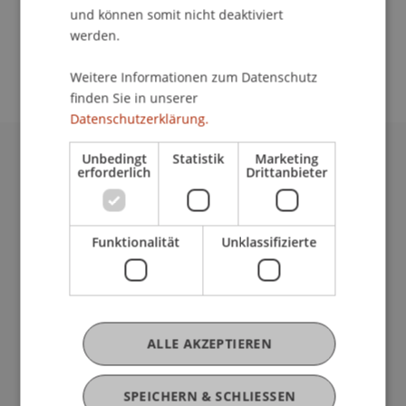
School/Professur:
und können somit nicht deaktiviert
An-Institut Institute for Compliance and Quality
werden.
Management (ICQM)
Weitere Informationen zum Datenschutz
finden Sie in unserer
Datenschutzerklärung.
Unbedingt
Statistik
Marketing
Universität Liechtenstein
erforderlich
Drittanbieter
Fürst-Franz-Josef-Strasse
9490 Vaduz
Liechtenstein
Funktionalität
Unklassifizierte
T +423 265 11 11
info@uni.li
Fußzeile Rechtliche Hinweise
Rechtssammlung
Datenschutzerklärung
ALLE AKZEPTIEREN
Disclaimer
Impressum
Fußzeile Subdomain-Verzeichnis
SPEICHERN & SCHLIESSEN
my.uni.li