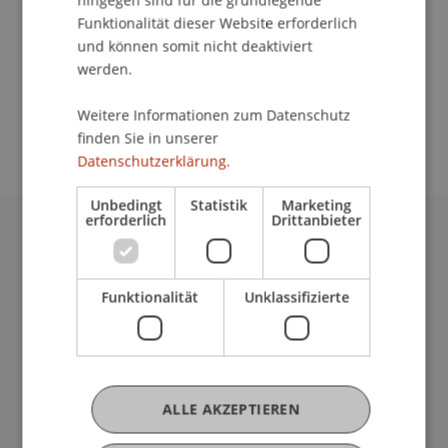
hingegen sind für die grundlegende
Funktionalität dieser Website erforderlich
und können somit nicht deaktiviert
School/Professur:
werden.
An-Institut Institute for Compliance and Quality
Weitere Informationen zum Datenschutz
Management (ICQM)
finden Sie in unserer
Datenschutzerklärung.
Unbedingt
Statistik
Marketing
erforderlich
Drittanbieter
Universität Liechtenstein
Fürst-Franz-Josef-Strasse
Funktionalität
Unklassifizierte
9490 Vaduz
Liechtenstein
T +423 265 11 11
info@uni.li
Fußzeile Rechtliche Hinweise
Rechtssammlung
ALLE AKZEPTIEREN
Datenschutzerklärung
Disclaimer