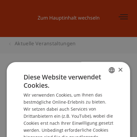
Zum Hauptinhalt wechseln
Aktuelle Veranstaltungen
×
Diese Website verwendet
Prävention von Geldwäsche und
Cookies.
Terrorfinanzierung - die Arbeit der
GERMAN
internationalen Institutionen:
Wir verwenden Cookies, um Ihnen das
ENGLISH
bestmögliche Online-Erlebnis zu bieten.
Aufbaukurs EU
Wir setzen dabei auch Services von
Drittanbietern ein (z.B. YouTube), wobei die
Cookies erst nach Ihrer Einwilligung gesetzt
werden. Unbedingt erforderliche Cookies
Veranstaltungsdetails