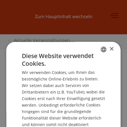
Zum Hauptinhalt wechseln
Aktuelle Veranstaltungen
×
Diese Website verwendet
Cookies.
GERMAN
Hochschul-Infotag 2007
Wir verwenden Cookies, um Ihnen das
ENGLISH
bestmögliche Online-Erlebnis zu bieten.
Wir setzen dabei auch Services von
Drittanbietern ein (z.B. YouTube), wobei die
Veranstaltungsdetails
Cookies erst nach Ihrer Einwilligung gesetzt
werden. Unbedingt erforderliche Cookies
hingegen sind für die grundlegende
Funktionalität dieser Website erforderlich
School/Professur:
und können somit nicht deaktiviert