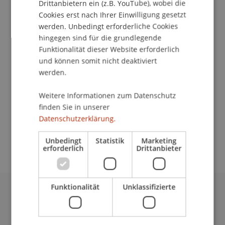
Kontakt
Drittanbietern ein (z.B. YouTube), wobei die
Cookies erst nach Ihrer Einwilligung gesetzt
werden. Unbedingt erforderliche Cookies
hingegen sind für die grundlegende
School/Professur:
Funktionalität dieser Website erforderlich
und können somit nicht deaktiviert
Institut für Finanzdienstleistungen
werden.
Preisverleihung für herausragende Thesis-
Weitere Informationen zum Datenschutz
Projekte von Absolventinnen und Absolventen der
finden Sie in unserer
Bachelor- und Master-Studiengänge aus dem
Datenschutzerklärung.
Bereich Banking mit Bezügen zum Fürstentum
Liechtenstein
Unbedingt
Statistik
Marketing
erforderlich
Drittanbieter
Funktionalität
Unklassifizierte
Universität Liechtenstein
Fürst-Franz-Josef-Strasse
9490 Vaduz