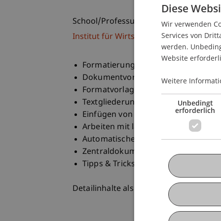
Diese Websi
School/Professur:
Wir verwenden Coo
Services von Dritt
Institut für Wirtschaftsinformatik
werden. Unbedingt
Website erforderl
Formatierung
Dokumentvorlagen
Weitere Informati
Formatvorlagen
Textgliederung
Unbedingt
erforderlich
Einfügen von Objekten
Arbeiten mit langen Dokumenten
Automatische Erstellung: Beschriftu
Zentraldokumente
Tipps & Tricks
Detailinhalte als pdf-Datei zum Downl