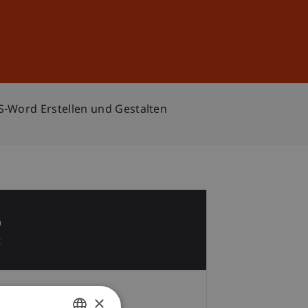
Anmelden
DE
EN
S-Word Erstellen und Gestalten
6
t
×
Gebühren