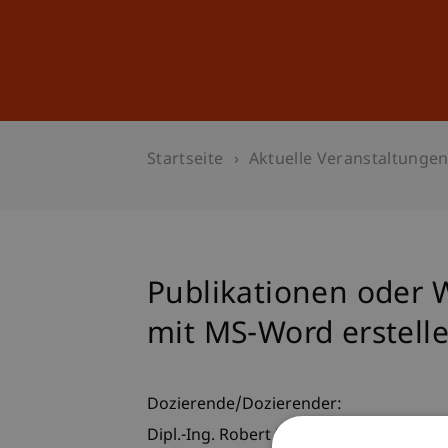
Studium
Weiterbildung
Startseite
Aktuelle Veranstaltunge
Publikationen oder W
mit MS-Word erstell
Dozierende/Dozierender:
Dipl.-Ing. Robert Fritsche