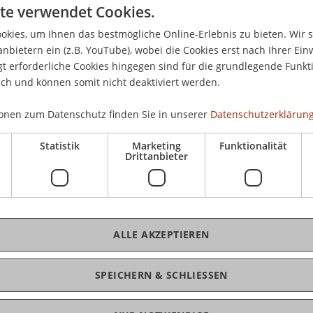
te verwendet Cookies.
CHF
Hoc
kies, um Ihnen das bestmögliche Online-Erlebnis zu bieten. Wir 
Mas
anbietern ein (z.B. YouTube), wobei die Cookies erst nach Ihrer Ein
Hoc
 erforderliche Cookies hingegen sind für die grundlegende Funkti
ich und können somit nicht deaktiviert werden.
CHF
onen zum Datenschutz finden Sie in unserer
Datenschutzerklärung
Tei
Statistik
Marketing
Funktionalität
Drittanbieter
ng, Verzeichnisse, Verweise
K
ALLE AKZEPTIEREN
oad
Dr.
SPEICHERN & SCHLIESSEN