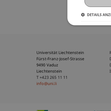
DETAILS ANZ
Universität Liechtenstein
Fürst-Franz-Josef-Strasse
9490 Vaduz
Liechtenstein
T +423 265 11 11
info@uni.li