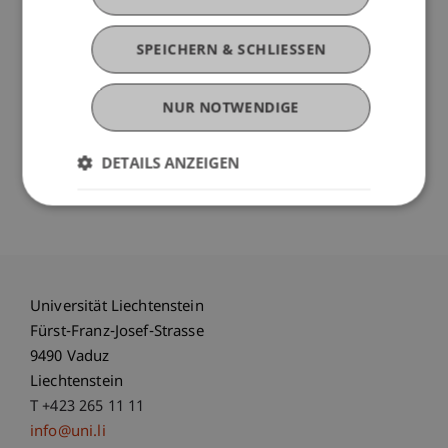
den in der betrieblichen Personalvorsorge tätigen
Personen und Institutionen die Revision im
SPEICHERN & SCHLIESSEN
Rahmen einer Informationsveranstaltung näher
zu bringen. Insbesondere die
Vorsorgeeinrichtungen sind derzeit dabei, ihre
NUR NOTWENDIGE
Rechtsgrundlagen an die neuen Bestimmungen
anzupassen. Dabei treten verschiedene Fragen
DETAILS ANZEIGEN
auf oder sind bereits aufgetreten.
Universität Liechtenstein
Fürst-Franz-Josef-Strasse
9490 Vaduz
Liechtenstein
T +423 265 11 11
info@uni.li