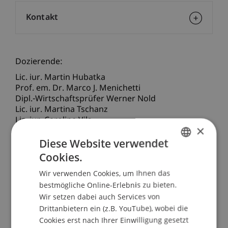
Kontakt
Dozierende:
Lic. iur. Martin Hubatka
Prof. em. Dr. Marco J. Menichetti
Dipl.-Wirtschaftsprüfer Werner Nold
Lic. iur. Martina Tschanz
Lic. iur. Caroline Vils
×
Prof. Dr. Martin Wenz
Diese Website verwendet
School/Professur:
Cookies.
GERMAN
Institut für Finanzdienstleistungen
Wir verwenden Cookies, um Ihnen das
ENGLISH
bestmögliche Online-Erlebnis zu bieten.
Ausgangslage
Wir setzen dabei auch Services von
Das Gesetz vom 25. November 2005 betreffend
Drittanbietern ein (z.B. YouTube), wobei die
die Abänderung des Gesetzes über die
Cookies erst nach Ihrer Einwilligung gesetzt