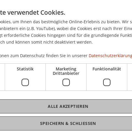
CHF
te verwendet Cookies.
Pau
und
kies, um Ihnen das bestmögliche Online-Erlebnis zu bieten. Wir 
anbietern ein (z.B. YouTube), wobei die Cookies erst nach Ihrer Ein
 erforderliche Cookies hingegen sind für die grundlegende Funkti
ich und können somit nicht deaktiviert werden.
K
onen zum Datenschutz finden Sie in unserer
Datenschutzerklärung
Statistik
Marketing
Funktionalität
Pro
Drittanbieter
ng", die 2006 erstmals durchgeführt wird, ist als
 Unternehmens-, Banken- Treuhand-,
ngspraxis konzipiert. Ihr Ziel ist es, aktuelle
ionalen und europäischen Steuerrecht
Car
ALLE AKZEPTIEREN
tschaftsstandort und Finanzplatz Liechtenstein
deren jeweiligen Akteuren herzustellen.
SPEICHERN & SCHLIESSEN