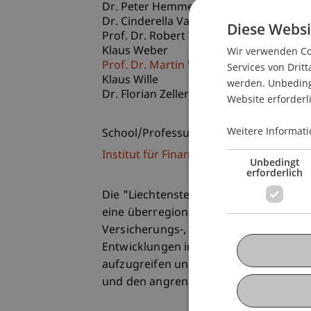
Dr. Peter Hemmerle
Dr. Cinderella Vassiliadis
Diese Websi
Prof. Dr. Robert Waldburger
Klaus Weber
Wir verwenden Coo
Prof. Dr. Martin Wenz
Services von Dritt
Klaus Wille
werden. Unbedingt
Dr. Florian Zeller
Website erforderl
Weitere Informati
School/Professur:
Institut für Finanzdienstleistungen
Unbedingt
erforderlich
Die "Liechtensteinische Steuerfachtagu
eine überregionale Konferenz für die
Versicherungs-, Verwaltungs- und Beratu
Entwicklungen im nationalen, internat
aufzugreifen und deren Bezug zum Wir
und den angrenzenden Regionen sowie 