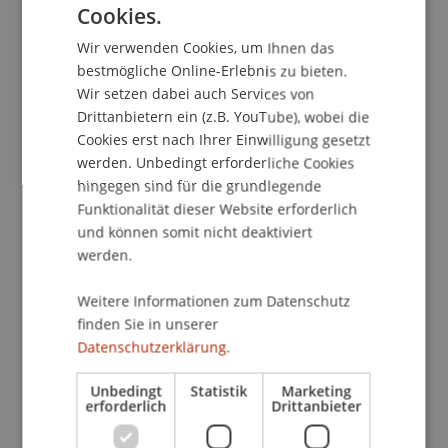
Kontakt
Cookies.
GERMAN
Wir verwenden Cookies, um Ihnen das
ENGLISH
bestmögliche Online-Erlebnis zu bieten.
Dozierende/Dozierender:
Wir setzen dabei auch Services von
Drittanbietern ein (z.B. YouTube), wobei die
Dr. rer. pol. Sven Overhage
Cookies erst nach Ihrer Einwilligung gesetzt
werden. Unbedingt erforderliche Cookies
School/Professur:
hingegen sind für die grundlegende
Institut für Wirtschaftsinformatik
Funktionalität dieser Website erforderlich
und können somit nicht deaktiviert
Die standardisierte Sprache XML (Extensible
werden.
Markup Language) hat eine grundlegende
Bedeutung für den Austausch von Daten
Weitere Informationen zum Datenschutz
zwischen Anwendungssystemen und
finden Sie in unserer
Komponenten erlangt. Damit kommt ihr neben
Datenschutzerklärung.
ihrer Bedeutung für den E-Commerce auch eine
Schlüsselbedeutung für die Systemintegration zu.
Unbedingt
Statistik
Marketing
erforderlich
Drittanbieter
Heutzutage stellt XML ein ausgereiftes Konzept
für das Datenmanagement dar, das die Bereiche