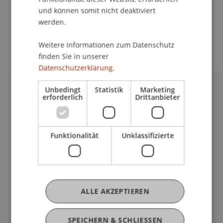
und können somit nicht deaktiviert
School/Professur:
werden.
Empfang
Weitere Informationen zum Datenschutz
finden Sie in unserer
Datenschutzerklärung.
Unbedingt
Statistik
Marketing
erforderlich
Drittanbieter
Universität Liechtenstein
Fürst-Franz-Josef-Strasse
9490 Vaduz
Liechtenstein
Funktionalität
Unklassifizierte
T +423 265 11 11
info@uni.li
Fußzeile Rechtliche Hinweise
Rechtssammlung
Datenschutzerklärung
ALLE AKZEPTIEREN
Disclaimer
Impressum
SPEICHERN & SCHLIESSEN
my.uni.li