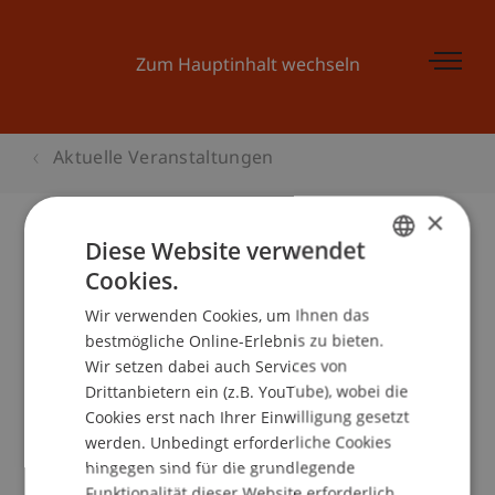
Zum Hauptinhalt wechseln
Aktuelle Veranstaltungen
×
Diese Website verwendet
Cookies.
Kinder-Uni Liechtenstein 2005:
GERMAN
«Hütten, Häuser, Burgen - My
Wir verwenden Cookies, um Ihnen das
ENGLISH
bestmögliche Online-Erlebnis zu bieten.
home is my castle!»
Wir setzen dabei auch Services von
Drittanbietern ein (z.B. YouTube), wobei die
Cookies erst nach Ihrer Einwilligung gesetzt
Veranstaltungsdetails
werden. Unbedingt erforderliche Cookies
hingegen sind für die grundlegende
Funktionalität dieser Website erforderlich