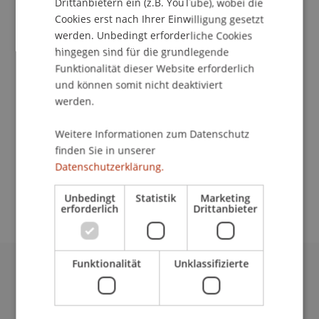
Drittanbietern ein (z.B. YouTube), wobei die
Kontakt
Cookies erst nach Ihrer Einwilligung gesetzt
werden. Unbedingt erforderliche Cookies
hingegen sind für die grundlegende
Dozierende/Dozierender:
Funktionalität dieser Website erforderlich
und können somit nicht deaktiviert
Dipl.-Ing. Robert Fritsche
werden.
School/Professur:
Weitere Informationen zum Datenschutz
Institut für Wirtschaftsinformatik
finden Sie in unserer
Datenschutzerklärung.
Die SeminarteilnehmerInnen erstellen
professionelle Präsentationen mit MS-Powerpoint
Unbedingt
Statistik
Marketing
erforderlich
Drittanbieter
Funktionalität
Unklassifizierte
Universität Liechtenstein
Fürst-Franz-Josef-Strasse
9490 Vaduz