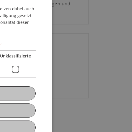
 650.- inkl. Kursunterlagen und
setzen dabei auch
GERMAN
senerfrischungen
willigung gesetzt
ENGLISH
onalität dieser
.
ontakt
Unklassifizierte
 Brigitte
Eller
MSc
+43 5553 324
E-Mail