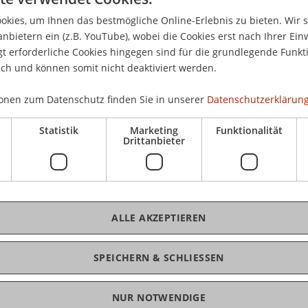
CHF
kies, um Ihnen das bestmögliche Online-Erlebnis zu bieten. Wir 
Pau
anbietern ein (z.B. YouTube), wobei die Cookies erst nach Ihrer Ein
 erforderliche Cookies hingegen sind für die grundlegende Funkti
die TeilnehmerInnen festgelegt. Als Rahmen
ich und können somit nicht deaktiviert werden.
 eines Projektleiters (Fachkompetenz,
 und Selbstkompetenz sowie Erfahrung). Die
onen zum Datenschutz finden Sie in unserer
Datenschutzerklärung
K
(oder bereits abgeschlossenes) Projekt vor mit
Statistik
Marketing
Funktionalität
ngen mit denen sie als Projektleiter darin
Drittanbieter
Dr.
ngswege, die erwogen werden und bewerten diese.
pe unter Anleitung eines erfahrenen
nd ggf. um weitere ergänzt. Falls gewünscht, kann
ALLE AKZEPTIEREN
t des Workshops. Ergänzend werden Modelle und
 Methoden-, und Selbstkompetenz vermittelt und
SPEICHERN & SCHLIESSEN
zur Einwandsbehandlung im Rahmen des
NUR NOTWENDIGE