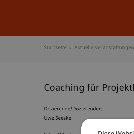
Studium
Weiterbildung
Startseite
Aktuelle Veranstaltunge
Coaching für Projektl
Dozierende/Dozierender:
Uwe Seeske
Diese Websi