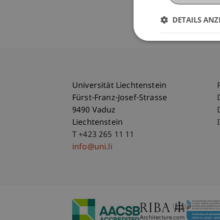
DETAILS ANZ
Universität Liechtenstein
Fürst-Franz-Josef-Strasse
9490 Vaduz
Liechtenstein
T +423 265 11 11
info@uni.li