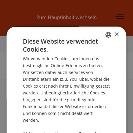
Zum Hauptinhalt wechseln
×
Diese Website verwendet
Startseite
Cookies.
GERMAN
Wir verwenden Cookies, um Ihnen das
ENGLISH
bestmögliche Online-Erlebnis zu bieten.
Wir setzen dabei auch Services von
Keine Daten zu dieser Person gefunden
Drittanbietern ein (z.B. YouTube), wobei die
Cookies erst nach Ihrer Einwilligung gesetzt
werden. Unbedingt erforderliche Cookies
Universität Liechtenstein
hingegen sind für die grundlegende
Fürst-Franz-Josef-Strasse
Funktionalität dieser Website erforderlich
9490 Vaduz
und können somit nicht deaktiviert
Liechtenstein
werden.
T +423 265 11 11
info@uni.li