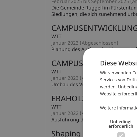
Februar 2025 bis September 2025 (A
Die Gemeinde Ruggell im Fürstentum 
Siedlungen, die sich zunehmend urb
CAMPUSENTWICKLUNG 
WTT
Januar 2023 (Abgeschlossen)
Planung des Ausbau der Liegenschaft 
Diese Websi
CAMPUS RELOADED
WTT
Wir verwenden Coo
Januar 2023 (Abgeschlossen)
Services von Dritt
Umbau des Vereinshauses zur Biblioth
werden. Unbedingt
Website erforderl
EBAHOLZ 1:1
WTT
Weitere Informati
Januar 2022 (Abgeschlossen)
Ausführung des Innenausbaus für die 
Unbedingt
erforderlich
Shaping the future - 