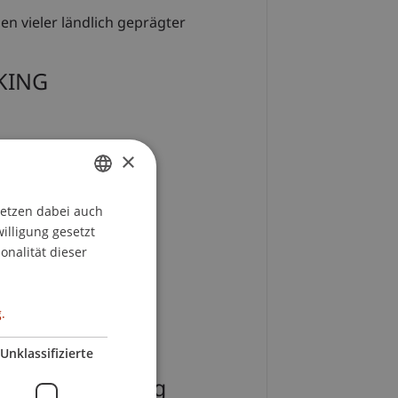
n vieler ländlich geprägter
KING
×
setzen dabei auch
GERMAN
willigung gesetzt
ENGLISH
onalität dieser
.
Unklassifizierte
Raumentwicklung