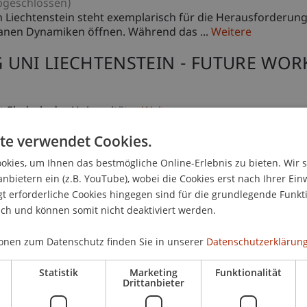
bgeschlossen)
Liechtenstein steht exemplarisch für die Herausforderunge
anen Dynamiken öffnen. Während das ...
Weitere
UNI LIECHTENSTEIN - FUTURE WOR
Ebaholz der Universität ...
Weitere
te verwendet Cookies.
kies, um Ihnen das bestmögliche Online-Erlebnis zu bieten. Wir 
anbietern ein (z.B. YouTube), wobei die Cookies erst nach Ihrer Ein
ek der Universität ...
Weitere
 erforderliche Cookies hingegen sind für die grundlegende Funkti
ich und können somit nicht deaktiviert werden.
onen zum Datenschutz finden Sie in unserer
Datenschutzerklärung
Universität ...
Weitere
Statistik
Marketing
Funktionalität
Drittanbieter
Herausforderungen und Chancen der 