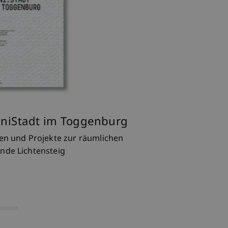
MiniStadt im Toggenburg
rbendern
zzi
Wandel
en und Projekte zur räumlichen
rbendern
r einen 35m hohen Aussichtsturm in
rdorf Pestalozzi in Trogen, Schweiz
nde Lichtensteig