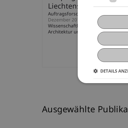
Liechtensteins
Auftragsforschung
Dezember 2017 bis Januar 2019 (Abg
Wissenschaftlicher Teil der Studie "R
Architektur und Raumentwicklung der 
DETAILS ANZ
Ausgewählte Publika