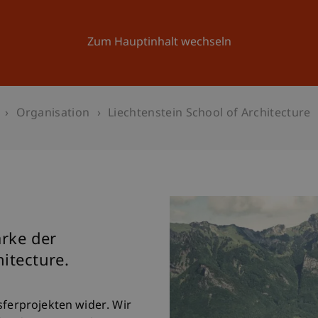
Forschung
Universität
Aktuelles
Zum Hauptinhalt wechseln
Organisation
Liechtenstein School of Architecture
ärke der
hitecture.
sferprojekten wider. Wir