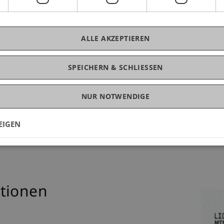
eschlossen)
ALLE AKZEPTIEREN
aumentwicklung Liechtenstein" der Stiftung Zukunft.liDie Sti
Universität Liechtenstein ...
Weitere
SPEICHERN & SCHLIESSEN
Mehr anzeigen
NUR NOTWENDIGE
EIGEN
tionen