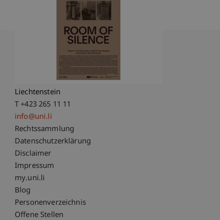
Universität Liechtenstein
Fürst-Franz-Josef-Strasse
9490 Vaduz
Liechtenstein
T +423 265 11 11
info@uni.li
Fußzeile Rechtliche Hinweise
Rechtssammlung
Datenschutzerklärung
Disclaimer
Impressum
Fußzeile Subdomain-Verzeichnis
my.uni.li
Blog
Personenverzeichnis
Offene Stellen