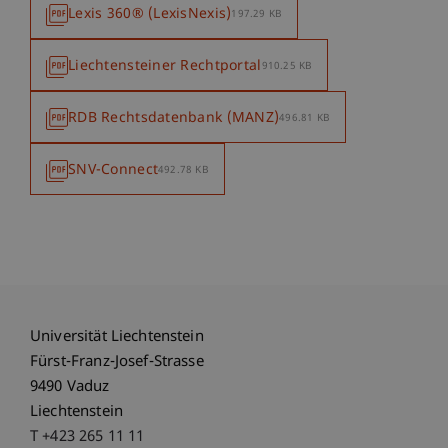
Lexis 360® (LexisNexis)
197.29 KB
Liechtensteiner Rechtportal
910.25 KB
RDB Rechtsdatenbank (MANZ)
496.81 KB
SNV-Connect
492.78 KB
Universität Liechtenstein
Fürst-Franz-Josef-Strasse
9490 Vaduz
Liechtenstein
T +423 265 11 11