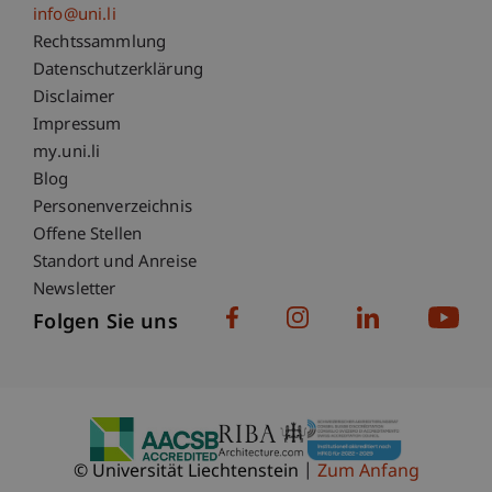
info@uni.li
Fußzeile Rechtliche Hinweise
Rechtssammlung
Datenschutzerklärung
Disclaimer
Impressum
Fußzeile Subdomain-Verzeichnis
my.uni.li
Blog
Personenverzeichnis
Offene Stellen
Standort und Anreise
Newsletter
Folgen Sie uns
© Universität Liechtenstein
Zum Anfang