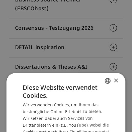
Business Source Premier
(EBSCOhost)
Consensus - Testzugang 2026
DETAIL inspiration
Dissertations & Theses A&I
(ProQuest)
×
Diese Website verwendet
Cookies.
Ebook Central Library (ProQuest)
GERMAN
Wir verwenden Cookies, um Ihnen das
ENGLISH
bestmögliche Online-Erlebnis zu bieten.
EconBiz
Wir setzen dabei auch Services von
Drittanbietern ein (z.B. YouTube), wobei die
Cookies erst nach Ihrer Einwilligung gesetzt