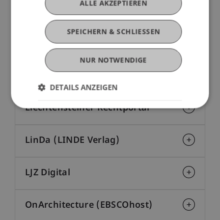
ALLE AKZEPTIEREN
JURIS - Das Rechtsportal
SPEICHERN & SCHLIESSEN
Lex campus (Swisslex)
NUR NOTWENDIGE
Lexis 360® (LexisNexis)
DETAILS ANZEIGEN
Liechtensteiner Rechtportal
LinDa (LINDE Verlag)
LJZ Digital
OnArchitecture (EBSCOhost)