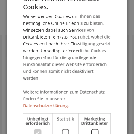
Cookies.
GERMAN
Wir verwenden Cookies, um Ihnen das
ENGLISH
bestmögliche Online-Erlebnis zu bieten.
Wir setzen dabei auch Services von
Drittanbietern ein (z.B. YouTube), wobei die
Cookies erst nach Ihrer Einwilligung gesetzt
werden. Unbedingt erforderliche Cookies
hingegen sind für die grundlegende
Funktionalität dieser Website erforderlich
und können somit nicht deaktiviert
werden.
Weitere Informationen zum Datenschutz
finden Sie in unserer
Datenschutzerklärung.
Haben Sie Fragen?
Haben Sie Fragen?
Haben Sie Fragen?
Haben Sie Fragen?
Unbedingt
Statistik
Marketing
erforderlich
Drittanbieter
Betreuung der Fachreferate
Fachreferent für Gesellschafts-,
Fachreferent für
Fachreferent für