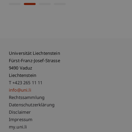
Universität Liechtenstein
Fürst-Franz-Josef-Strasse
9490 Vaduz
Liechtenstein
T +423 265 11 11
info@uni.li
Fußzeile Rechtliche Hinweise
Rechtssammlung
Datenschutzerklärung
Disclaimer
Impressum
Fußzeile Subdomain-Verzeichnis
my.uni.li