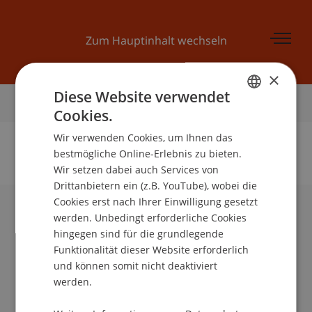
Zum Hauptinhalt wechseln
×
Diese Website verwendet
Startseite
Cookies.
GERMAN
Wir verwenden Cookies, um Ihnen das
ENGLISH
bestmögliche Online-Erlebnis zu bieten.
Wir setzen dabei auch Services von
Keine Daten zu dieser Person gefunden
Drittanbietern ein (z.B. YouTube), wobei die
Cookies erst nach Ihrer Einwilligung gesetzt
werden. Unbedingt erforderliche Cookies
Universität Liechtenstein
hingegen sind für die grundlegende
Fürst-Franz-Josef-Strasse
Funktionalität dieser Website erforderlich
9490 Vaduz
und können somit nicht deaktiviert
Liechtenstein
werden.
T +423 265 11 11
info@uni.li