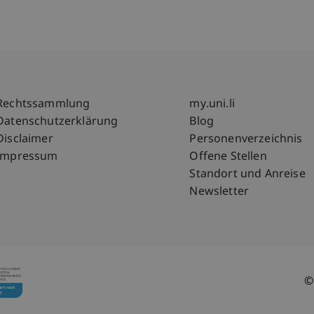
Fußzeile Rechtliche Hinweise
Fußzeile Su
Rechtssammlung
my.uni.li
Datenschutzerklärung
Blog
Disclaimer
Personenverzeichnis
Impressum
Offene Stellen
Standort und Anreise
Newsletter
©