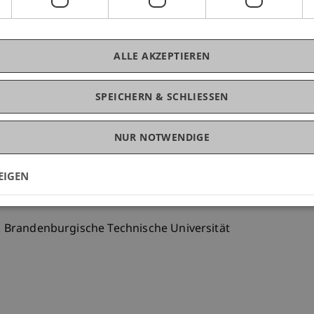
ss. ETH No. 31657: City of Codes. Urban Codes and Urban Fo
ALLE AKZEPTIEREN
SPEICHERN & SCHLIESSEN
. Brandenburgische Technische Universität
NUR NOTWENDIGE
EIGEN
of Tsukuba. Japan. Studio Prof. Momoyo Kaijima. Atelier 
ur. Brandenburgische Technische Universität