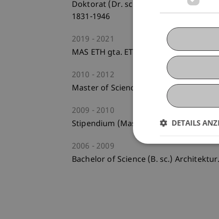
Doktorat (Dr. sc. ETH). ETH Zürich. Di
1831-1946
2019
2021
MAS ETH gta. ETH Zürich
2010
2012
Master of Science (M. sc.) Architektur
2009
2010
DETAILS ANZ
Stipendium (Master Level) University 
2006
2009
Bachelor of Science (B. sc.) Architekt