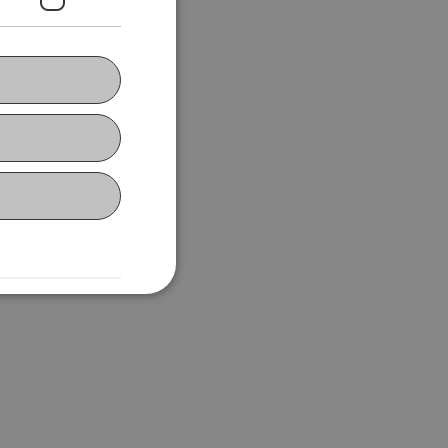
rms in Zurich.
Bow-Wow