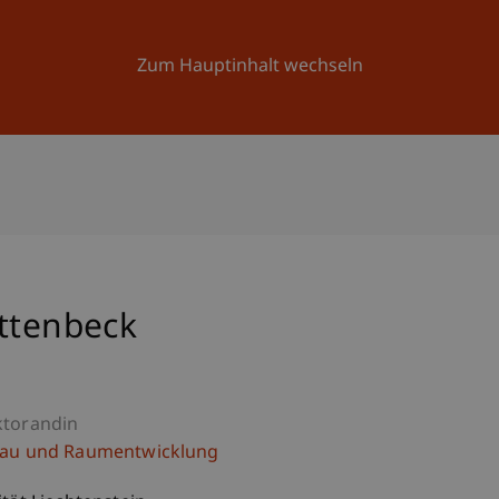
Forschung
Universität
Aktuelles
Zum Hauptinhalt wechseln
attenbeck
ktorandin
bau und Raumentwicklung