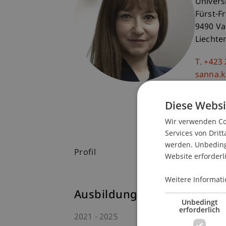
Univers
Fürst-F
9490 V
Liechte
T. +423
sanna.k
Diese Websi
Wir verwenden Coo
Services von Dritt
werden. Unbedingt
Profil
Website erforderl
Weitere Informati
Ausbildung
Unbedingt
erforderlich
2021
2025