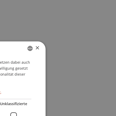
×
setzen dabei auch
GERMAN
willigung gesetzt
ENGLISH
onalität dieser
.
Unklassifizierte