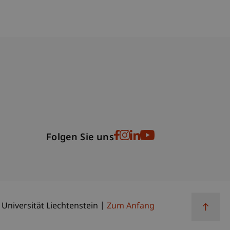
bdomain-Verzeichnis
Folgen Sie uns
 Universität Liechtenstein
Zum Anfang