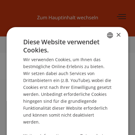
Zum Hauptinhalt wechseln
×
Diese Website verwendet
Startseite
Cookies.
GERMAN
Wir verwenden Cookies, um Ihnen das
ENGLISH
bestmögliche Online-Erlebnis zu bieten.
Wir setzen dabei auch Services von
Keine Daten zu dieser Person gefunden
Drittanbietern ein (z.B. YouTube), wobei die
Cookies erst nach Ihrer Einwilligung gesetzt
werden. Unbedingt erforderliche Cookies
Universität Liechtenstein
hingegen sind für die grundlegende
Fürst-Franz-Josef-Strasse
Funktionalität dieser Website erforderlich
9490 Vaduz
und können somit nicht deaktiviert
Liechtenstein
werden.
T +423 265 11 11
info@uni.li