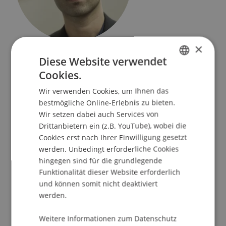
×
Postdoktorand
Diese Website verwendet
Artificial Intelligence und Data Science
Cookies.
GERMAN
Universität Liechtenstein
Wir verwenden Cookies, um Ihnen das
ENGLISH
Fürst-Franz-Josef-Strasse
bestmögliche Online-Erlebnis zu bieten.
9490 Vaduz
Wir setzen dabei auch Services von
Liechtenstein
Drittanbietern ein (z.B. YouTube), wobei die
Cookies erst nach Ihrer Einwilligung gesetzt
T. +423 265 1113
werden. Unbedingt erforderliche Cookies
pejman.ebrahimi@uni.li
hingegen sind für die grundlegende
Funktionalität dieser Website erforderlich
und können somit nicht deaktiviert
werden.
Lehre
Publikationen
Weitere Informationen zum Datenschutz