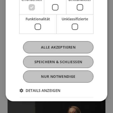
der
Liechtenstein Business Law School
weiter
untersuchen.
Funktionalität
Unklassifizierte
Videoaufzeichnung der Antrittsvorlesung
Wir benötigen Ihre Einwilligung
Um dieses YouTube Video ansehen zu
können, muss der Datenverarbeitung in
ALLE AKZEPTIEREN
der Kategorie "Marketing Drittanbieter"
zugestimmt werden. Weitere Details zur
Datenverarbeitung können
hier
abgerufen
SPEICHERN & SCHLIESSEN
werden
NUR NOTWENDIGE
Cookie-Einstellungen anzeigen
DETAILS ANZEIGEN