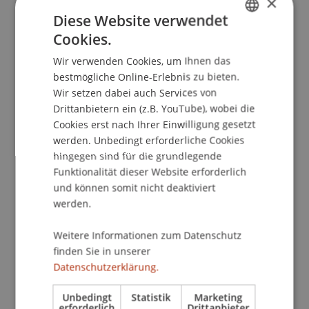
×
Als Reaktion auf die Dominanz der Banken plant
Diese Website verwendet
die Europäische Zentralbank den digitalen Euro.
Cookies.
Er soll digital sein wie Buchgeld und zugleich so
GERMAN
ausfallsicher wie Bargeld, weil die Zentralbank
Wir verwenden Cookies, um Ihnen das
ENGLISH
direkt haftet. Burtscher äusserte daran Zweifel.
bestmögliche Online-Erlebnis zu bieten.
Der digitale Euro soll keine Zinsen bringen.
Wir setzen dabei auch Services von
Deshalb plant die EZB eine Obergrenze von rund
Drittanbietern ein (z.B. YouTube), wobei die
Cookies erst nach Ihrer Einwilligung gesetzt
3.000 Euro, um einen starken Abfluss von
werden. Unbedingt erforderliche Cookies
Bankeinlagen zu verhindern. Das mache ihn für
hingegen sind für die grundlegende
Konsumenten wenig attraktiv. Zudem fehle ihm
Funktionalität dieser Website erforderlich
die Anonymität des Bargelds. Burtscher
und können somit nicht deaktiviert
formulierte es zugespitzt: Der digitale Euro sei
werden.
bisher ein „Rechtsprodukt ohne
Rechtsgrundlage“, weil zentrale Fragen zum
Weitere Informationen zum Datenschutz
Eigentumsübergang ungeklärt seien.
finden Sie in unserer
Datenschutzerklärung.
Ob bar, mit Karte oder künftig per EZB-App: Der
Streit um das Zahlungsmittel bleibt auch ein Streit
Unbedingt
Statistik
Marketing
um Freiheit. Prof. Burtscher wird diese Fragen an
erforderlich
Drittanbieter