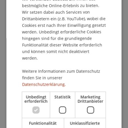
ENGLISH
Instrumente, standen im Fokus. Mit einem
bestmögliche Online-Erlebnis zu bieten.
globalen Volumen von rund 20 Billionen US-Dollar
Wir setzen dabei auch Services von
Drittanbietern ein (z.B. YouTube), wobei die
prägen sie die Marktstruktur grundlegend. Der
Cookies erst nach Ihrer Einwilligung gesetzt
Workshop beleuchtete die zweischneidige
werden. Unbedingt erforderliche Cookies
Wirkung dieses Trends: Einerseits bieten ETFs
hingegen sind für die grundlegende
Vorteile wie Kosteneffizienz, Transparenz und
Funktionalität dieser Website erforderlich
breiten Marktzugang. Andererseits führt die
und können somit nicht deaktiviert
Dominanz passiven Kapitals zu weniger
werden.
Rebalancing im Markt. Dies verstärkt
Preisreaktionen auf Kapitalflüsse – sogenannte
Weitere Informationen zum Datenschutz
Multiplikator-Effekte – und kann die Volatilität
finden Sie in unserer
und Fragilität der Finanzmärkte erhöhen.
Datenschutzerklärung.
Strategisches Verständnis als Schlüssel
Unbedingt
Statistik
Marketing
Der grosse Andrang beim Workshop zeigt, wie
erforderlich
Drittanbieter
relevant diese Themen für den Finanzplatz sind.
Die Universität Liechtenstein machte deutlich,
dass digitale Assets, Stablecoins und ETFs
Funktionalität
Unklassifizierte