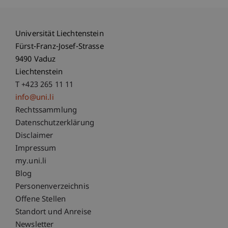
Universität Liechtenstein
Fürst-Franz-Josef-Strasse
9490 Vaduz
Liechtenstein
T +423 265 11 11
info@uni.li
Fußzeile Rechtliche Hinweise
Rechtssammlung
Datenschutzerklärung
Disclaimer
Impressum
Fußzeile Subdomain-Verzeichnis
my.uni.li
Blog
Personenverzeichnis
Offene Stellen
Standort und Anreise
Newsletter