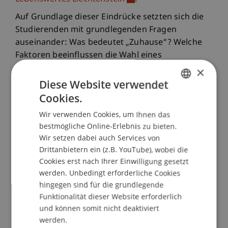
Auf Grundlage dieser Eindrücke setzten sich die
Studierenden mit grundlegenden Fragen
auseinander: Was bedeutet „Zuhause“? Welche
Faktoren beeinflussen die Wahl eines
Schlafplatzes? Und welchen Beitrag kann
×
Architektur zu Sicherheit und sozialer Teilhabe
Diese Website verwendet
leisten? Darauf aufbauend untersuchten sie ihre
Cookies.
GERMAN
eigenen körperlichen und räumlichen
Wir verwenden Cookies, um Ihnen das
ENGLISH
Anforderungen als Ausgangspunkt für die
bestmögliche Online-Erlebnis zu bieten.
Entwürfe.
Wir setzen dabei auch Services von
Nach einer gemeinsamen Übernachtung in den
Drittanbietern ein (z.B. YouTube), wobei die
Cookies erst nach Ihrer Einwilligung gesetzt
gebauten Strukturen präsentierten die
werden. Unbedingt erforderliche Cookies
Studierenden ihre Projekte und Erfahrungen. Die
hingegen sind für die grundlegende
temporären Bauten wurden anschliessend
Funktionalität dieser Website erforderlich
vollständig zurückgebaut.
und können somit nicht deaktiviert
werden.