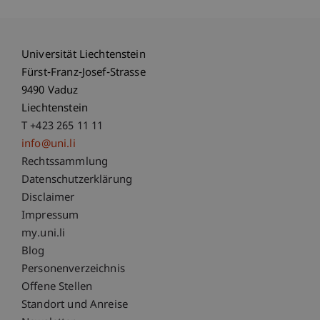
Universität Liechtenstein
Fürst-Franz-Josef-Strasse
9490 Vaduz
Liechtenstein
T +423 265 11 11
info@uni.li
Fußzeile Rechtliche Hinweise
Rechtssammlung
Datenschutzerklärung
Disclaimer
Impressum
Fußzeile Subdomain-Verzeichnis
my.uni.li
Blog
Personenverzeichnis
Offene Stellen
Standort und Anreise