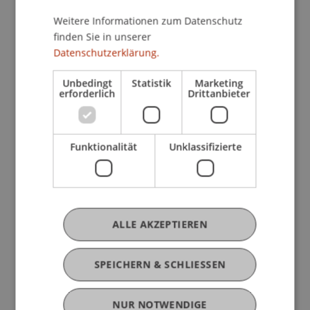
Workshopbeschreibung «Gimme Shelter»
Weitere Informationen zum Datenschutz
Dozierende:
Cornelia Faisst
(Hochschuldozentin
finden Sie in unserer
LSA),
Johannes Herburger
(Postdoktorand LSA),
Datenschutzerklärung.
Dominic Spalt
(Praxisdozent LSA)
Unbedingt
Statistik
Marketing
erforderlich
Drittanbieter
Funktionalität
Unklassifizierte
ALLE AKZEPTIEREN
SPEICHERN & SCHLIESSEN
NUR NOTWENDIGE