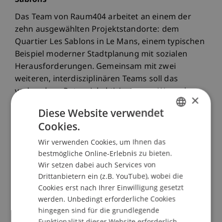
Sablons
Das Team von Raum404 arbeitet an einem der
zehn ausgewählten Projektstandorte: dem
Quartier Les Sablons in Le Mans, einem typischen
Beispiel moderner Stadtplanung mit sozialen
Herausforderungen. Gemeinsam mit zwei
weiteren, interdisziplinären Teams soll das
vorhandene Potenzial aktiviert, neue Wege der
×
Quartiersentwicklung aufgezeigt und die
Diese Website verwendet
Bevölkerung aktiv in die Gestaltung einbezogen
Cookies.
GERMAN
werden.
Wir verwenden Cookies, um Ihnen das
ENGLISH
Die Konzepte werden im Rahmen eines
bestmögliche Online-Erlebnis zu bieten.
innovativen Dialogverfahrens weiterentwickelt –
Wir setzen dabei auch Services von
in engem Austausch mit Bewohnerinnen, lokalen
Drittanbietern ein (z.B. YouTube), wobei die
Behörden und Expert:innen. Ab Mai 2025
Cookies erst nach Ihrer Einwilligung gesetzt
begannen dazu in allen zehn Quartieren
werden. Unbedingt erforderliche Cookies
sogenannte „Manufakturen“ als offene
hingegen sind für die grundlegende
Werkstätten zur Co-Kreation. Eine nationale
Funktionalität dieser Website erforderlich