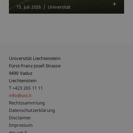
15. Juli 2026
Universität
Universität Liechtenstein
Fürst-Franz-Josef-Strasse
9490 Vaduz
Liechtenstein
T +423 265 11 11
info@uni.li
Fußzeile Rechtliche Hinweise
Rechtssammlung
Datenschutzerklärung
Disclaimer
Impressum