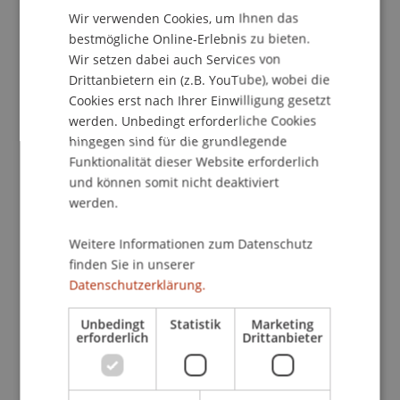
Architectural Awards 2025.
Wir verwenden Cookies, um Ihnen das
ENGLISH
bestmögliche Online-Erlebnis zu bieten.
Die Universität Liechtenstein freut sich über diese
Wir setzen dabei auch Services von
Anerkennung und gratuliert den beiden
Drittanbietern ein (z.B. YouTube), wobei die
Studierenden herzlich zu ihrem Erfolg.
Cookies erst nach Ihrer Einwilligung gesetzt
Mehr zum Projekt «
‹Darf› Ruggell
»
werden. Unbedingt erforderliche Cookies
hingegen sind für die grundlegende
Funktionalität dieser Website erforderlich
und können somit nicht deaktiviert
werden.
Weitere Informationen zum Datenschutz
finden Sie in unserer
Datenschutzerklärung.
Unbedingt
Statistik
Marketing
erforderlich
Drittanbieter