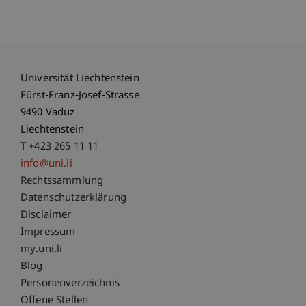
Universität Liechtenstein
Fürst-Franz-Josef-Strasse
9490 Vaduz
Liechtenstein
T +423 265 11 11
info@uni.li
Fußzeile Rechtliche Hinweise
Rechtssammlung
Datenschutzerklärung
Disclaimer
Impressum
Fußzeile Subdomain-Verzeichnis
my.uni.li
Blog
Personenverzeichnis
Offene Stellen