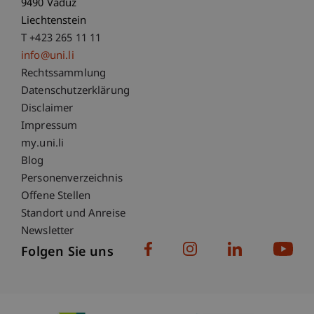
9490 Vaduz
Liechtenstein
T +423 265 11 11
info@uni.li
Fußzeile Rechtliche Hinweise
Rechtssammlung
Datenschutzerklärung
Disclaimer
Impressum
Fußzeile Subdomain-Verzeichnis
my.uni.li
Blog
Personenverzeichnis
Offene Stellen
Standort und Anreise
Newsletter
Folgen Sie uns