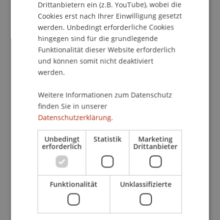
Drittanbietern ein (z.B. YouTube), wobei die
StGB von 1834 – mit den Worten Maurers – als die
Cookies erst nach Ihrer Einwilligung gesetzt
vollständigste, mildeste und am längsten
werden. Unbedingt erforderliche Cookies
geltende unter den historischen
hingegen sind für die grundlegende
Strafgesetzgebungen. Abschliessend ist
Funktionalität dieser Website erforderlich
festzuhalten: Die Ära des liberalen Strafrechts
und können somit nicht deaktiviert
beginnt nicht mit dem bayerischen StGB von
werden.
1813, sondern mit dem griechischen StGB von
Weitere Informationen zum Datenschutz
1834.»
finden Sie in unserer
Datenschutzerklärung.
Auch in Bezug auf das Fürstentum Liechtenstein
Unbedingt
Statistik
Marketing
betont Prof. Papathanasiou die Bedeutung
erforderlich
Drittanbieter
historischer Grundlagenforschung. Zwar basiert
das liechtensteinische Strafgesetzbuch in weiten
Teilen auf dem österreichischen Vorbild, doch
Funktionalität
Unklassifizierte
bestehen auch hier eigenständige Entwicklungen
und Abweichungen. Vor diesem Hintergrund
möchte sie die nationale strafrechtliche Identität