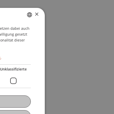
×
setzen dabei auch
GERMAN
willigung gesetzt
ENGLISH
onalität dieser
.
Unklassifizierte