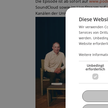
Die Episode ist ab sofort auf
www.podca
SoundCloud sowie im Live-Stream auf
Kanälen der Universität Liechtenstein 
Diese Websi
Wir verwenden Coo
Services von Dritt
werden. Unbedingt
Website erforderl
Weitere Informati
Unbedingt
erforderlich