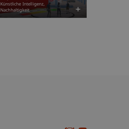
Künstliche Intelligenz
Nachhaltigkeit
bdomain-Verzeichnis