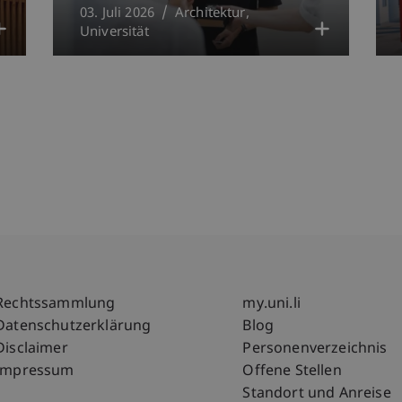
03. Juli 2026
Architektur
Universität
Fußzeile Rechtliche Hinweise
Fußzeile Su
Rechtssammlung
my.uni.li
Datenschutzerklärung
Blog
Disclaimer
Personenverzeichnis
Impressum
Offene Stellen
Standort und Anreise