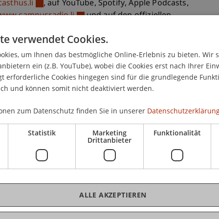
sthus.li
, auf YouTube, Spotify, Apple Podcasts,
www.campusradio.li
und auf den offiziellen
verfügbar.
te verwendet Cookies.
kies, um Ihnen das bestmögliche Online-Erlebnis zu bieten. Wir 
anbietern ein (z.B. YouTube), wobei die Cookies erst nach Ihrer Ein
 erforderliche Cookies hingegen sind für die grundlegende Funkti
ich und können somit nicht deaktiviert werden.
onen zum Datenschutz finden Sie in unserer
Datenschutzerklärung
Statistik
Marketing
Funktionalität
Drittanbieter
ALLE AKZEPTIEREN