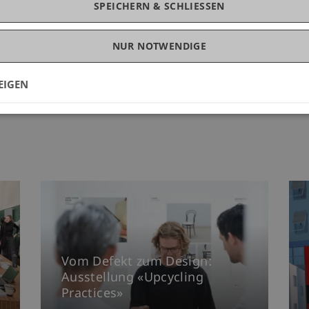
SPEICHERN & SCHLIESSEN
NUR NOTWENDIGE
EIGEN
Vom Defekt zum Design:
Ausstellung «Upcycling
Practices»