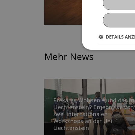
DETAILS ANZ
Mehr News
Prekäres Wohnen – und das in
Liechtenstein? Ergebnisse von
zwei internationalen
Workshops an der Uni
Liechtenstein