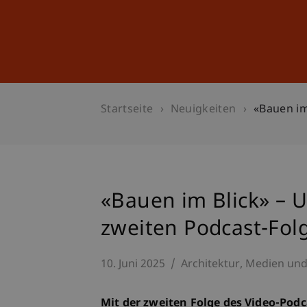
Studium
Weiterbildung
Startseite
Neuigkeiten
«Bauen im
«Bauen im Blick» – U
zweiten Podcast-Fol
10. Juni 2025
Architektur
Medien un
Mit der zweiten Folge des Video-Pod