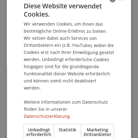
Hier werden umweltfreundliche Entwürfe mit
Diese Website verwendet
nachhaltigen Materialien und Technologien
Cookies.
GERMAN
entwickelt. Der ganzheitliche Ansatz
Wir verwenden Cookies, um Ihnen das
ENGLISH
berücksichtigt Energie, Mobilität, Gesundheit und
bestmögliche Online-Erlebnis zu bieten.
soziale Aspekte, um eine zukunftsfähige
Wir setzen dabei auch Services von
Architektur zu fördern.
Drittanbietern ein (z.B. YouTube), wobei die
Cookies erst nach Ihrer Einwilligung gesetzt
werden. Unbedingt erforderliche Cookies
Bauerbe & Upcycling
hingegen sind für die grundlegende
Diese Fachgruppe widmet sich dem Erhalt, der
Funktionalität dieser Website erforderlich
Weiterentwicklung und Wiederverwendung
und können somit nicht deaktiviert
bestehender Bausubstanz. Sie erforscht
werden.
Strategien für eine
Weitere Informationen zum Datenschutz
zirkuläre Bauwirtschaft, um Ressourcen effizient
finden Sie in unserer
zu nutzen und kreislauforientierte
Datenschutzerklärung.
Konstruktionsprinzipien zu etablieren.
Unbedingt
Statistik
Marketing
erforderlich
Drittanbieter