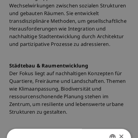
Wechselwirkungen zwischen sozialen Strukturen
und gebauten Räumen. Sie entwickelt
transdisziplinäre Methoden, um gesellschaftliche
Herausforderungen wie Integration und
nachhaltige Stadtentwicklung durch Architektur
und partizipative Prozesse zu adressieren.
Städtebau & Raumentwicklung
Der Fokus liegt auf nachhaltigen Konzepten für
Quartiere, Freiräume und Landschaften. Themen
wie Klimaanpassung, Biodiversität und
ressourcenschonende Planung stehen im
Zentrum, um resiliente und lebenswerte urbane
Strukturen zu gestalten.
Nachhaltiges Bauen
×