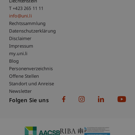
Liechtenstein
T +423 265 11 11
info@uni.li
Fußzeile Rechtliche Hinweise
Rechtssammlung
Datenschutzerklärung
Disclaimer
Impressum
Fußzeile Subdomain-Verzeichnis
my.uni.li
Blog
Personenverzeichnis
Offene Stellen
Standort und Anreise
Newsletter
Folgen Sie uns