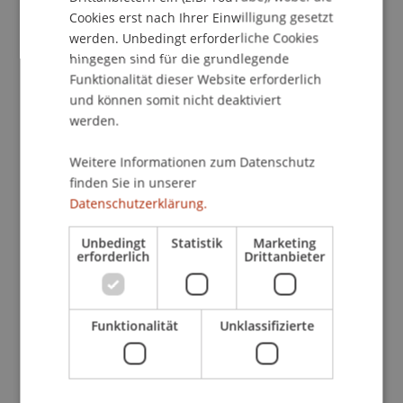
Fondsauswahl am besten geeignet sind, um die
Cookies erst nach Ihrer Einwilligung gesetzt
Nachhaltigkeits- und Renditeziele der Kunden in
werden. Unbedingt erforderliche Cookies
der privaten Altersvorsorge zu erfüllen.»
hingegen sind für die grundlegende
Funktionalität dieser Website erforderlich
und können somit nicht deaktiviert
werden.
Über the prosperity company AG
Weitere Informationen zum Datenschutz
Die digitale Finanzgruppe
prosperity
entstand
finden Sie in unserer
2016 um die zukunftsorientierte
Datenschutzerklärung.
Lebensversicherungs-Gesellschaft Liechtenstein
Life Assurance AG. Mit innovativen Ideen und
Unbedingt
Statistik
Marketing
erforderlich
Drittanbieter
Lösungen entwickelt sie ein ganzheitliches
digitales Ökosystem für renditestarke
Altersvorsorge, Vermögens- und
Funktionalität
Unklassifizierte
Nachfolgeplanung.
Neben Liechtenstein Life vervollständigt das