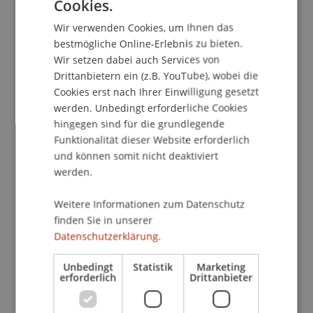
Cookies.
verliehen. Der Preis im Bereich der
GERMAN
Masterstudiengänge ging an Ermal Gashi
Wir verwenden Cookies, um Ihnen das
ENGLISH
(Studiengang Finance).
bestmögliche Online-Erlebnis zu bieten.
Wir setzen dabei auch Services von
Drittanbietern ein (z.B. YouTube), wobei die
Cookies erst nach Ihrer Einwilligung gesetzt
werden. Unbedingt erforderliche Cookies
hingegen sind für die grundlegende
Funktionalität dieser Website erforderlich
und können somit nicht deaktiviert
werden.
Weitere Informationen zum Datenschutz
finden Sie in unserer
Datenschutzerklärung.
Unbedingt
Statistik
Marketing
erforderlich
Drittanbieter
v. l.: Ermal Gashi, Tobias Zangerl (Hilti AG)
und Laura Boltizar