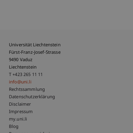
Universität Liechtenstein
Fürst-Franz-Josef-Strasse
9490 Vaduz
Liechtenstein
T +423 265 11 11
info@uni.li
Fußzeile Rechtliche Hinweise
Rechtssammlung
Datenschutzerklärung
Disclaimer
Impressum
Fußzeile Subdomain-Verzeichnis
my.uni.li
Blog