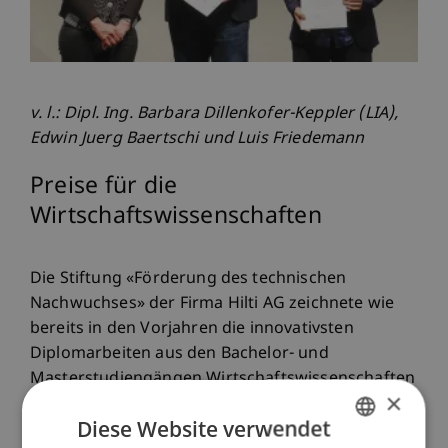
v. l.: Dipl. Ing. Barbara Dillenkofer-Keppler (LIA),
Edwin Juerg Baertschi und Luis Friedemann
Preise für die
Wirtschaftswissenschaften
Die Stiftung «Förderung des technischen
Nachwuchses» der Firma Hilti AG zeichnete wie
bereits in den Vorjahren die innovativsten
Diplomarbeiten aus den Bachelor- und
Masterstudiengängen Wirtschaftswissenschaften
×
aus. Die Auszeichnung im Bachelorstudiengang
Diese Website verwendet
Betriebswirtschaftslehre wurde an Laura Boltizar