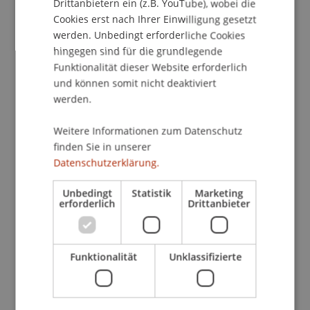
Drittanbietern ein (z.B. YouTube), wobei die
lernen sie alles von der Sendungsplanung über
Cookies erst nach Ihrer Einwilligung gesetzt
das Führen von Interviews bis hin zur
werden. Unbedingt erforderliche Cookies
Audioproduktion – immer mit einem starken
hingegen sind für die grundlegende
Bezug zu Liechtenstein und zur Universität. Die
Funktionalität dieser Website erforderlich
Programme des Campus Radios sind über Radio
und können somit nicht deaktiviert
und Online-Plattformen zugänglich und erreichen
werden.
so ein breites Publikum.
Weitere Informationen zum Datenschutz
finden Sie in unserer
Datenschutzerklärung.
KI als Zukunftsthema im Campus
Unbedingt
Statistik
Marketing
Radio
erforderlich
Drittanbieter
Die Einführung von ANNA ist nur der Anfang. Im
kommenden Semester plant das Campus Radio,
Funktionalität
Unklassifizierte
die Einsatzmöglichkeiten von KI weiter zu
erkunden. In Zusammenarbeit mit
Medienexperten und durch kritische
Auseinandersetzungen sollen die Studierenden KI