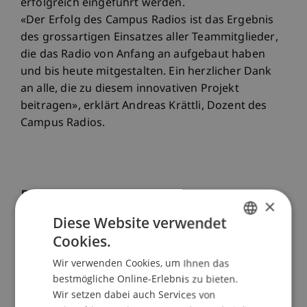
erfolgreich eingeführt werden.
«Der Erfolg des Campus Radios ist das Ergebnis
des grossartigen Einsatzes aller Teammitglieder,
die das Radio von Anfang an aufgebaut haben
und bis heute mitgestalten. Ein herzlicher Dank
an alle, die zu diesem innovativen Projekt
beitragen», erklärt Andreas Krättli, Dozent des
Campus Radios.
Praxisnahes Lernen für
×
Studierende
Diese Website verwendet
Cookies.
GERMAN
Das Campus Radio gibt Studierenden der
Wir verwenden Cookies, um Ihnen das
ENGLISH
Universität Liechtenstein die Möglichkeit,
bestmögliche Online-Erlebnis zu bieten.
praktische Medienerfahrung zu sammeln. Hier
Wir setzen dabei auch Services von