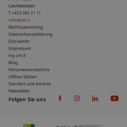
Liechtenstein
T +423 265 11 11
info@uni.li
Fußzeile Rechtliche Hinweise
Rechtssammlung
Datenschutzerklärung
Disclaimer
Impressum
Fußzeile Subdomain-Verzeichnis
my.uni.li
Blog
Personenverzeichnis
Offene Stellen
Standort und Anreise
Newsletter
Folgen Sie uns