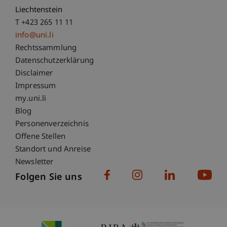
Liechtenstein
T +423 265 11 11
info@uni.li
Fußzeile Rechtliche Hinweise
Rechtssammlung
Datenschutzerklärung
Disclaimer
Impressum
Fußzeile Subdomain-Verzeichnis
my.uni.li
Blog
Personenverzeichnis
Offene Stellen
Standort und Anreise
Newsletter
Folgen Sie uns