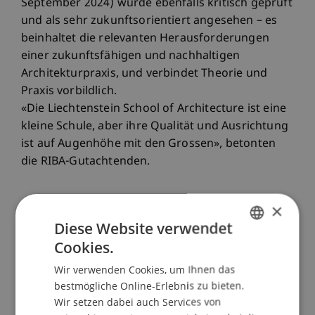
September 2024) wurde ebenfalls kritisch geprüft
und als sehr zukunftsorientiert angesehen – es
beinhaltet die relevanten Herausforderungen
einer zukunftsfähigen und nachhaltigen
Architekturpraxis, und verbindet Theorie und
Praxis vorbildlich.
«Die Liechtenstein School of Architecture ist eine
kleine Schule, aber ihre Qualität und Ausrichtung
ist auf Augenhöhe mit den Grossen», betonten
die RIBA-Gutachtenden.
×
Diese Website verwendet
Qualitätssiegel auf
Cookies.
GERMAN
internationalem Stand
Wir verwenden Cookies, um Ihnen das
ENGLISH
bestmögliche Online-Erlebnis zu bieten.
Wir setzen dabei auch Services von
Der Dekan der School of Architecture, Prof. Dr.