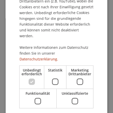
Drittanbietern ein (z.B. YouTube), wobei die
Daniel Stockhammer, erklärt: «Die RIBA-
Cookies erst nach Ihrer Einwilligung gesetzt
Akkreditierung bestätigt die hohe Qualität der
werden. Unbedingt erforderliche Cookies
Architekturprogramme anhand internationaler
hingegen sind für die grundlegende
Kriterien. Wir sind stolz, sechs Jahre nach der
Funktionalität dieser Website erforderlich
ersten Akkreditierung, eine solch positive
und können somit nicht deaktiviert
Rückmeldung vom Expertengremium zu
werden.
erhalten.»
Zudem profitieren die Architekturstudierenden
Weitere Informationen zum Datenschutz
an der Universität Liechtenstein von der RIBA-
finden Sie in unserer
Akkreditierung, indem sie neben dem Bachelor-
Datenschutzerklärung.
Abschluss, Master-Abschluss und dem Doktorat
Unbedingt
Statistik
Marketing
zusätzlich die Bezeichnung RIBA-Part 1 für den
erforderlich
Drittanbieter
Bachelor und RIBA-Part 2 für den Master führen
dürfen. Dies bringt ihnen grosse Vorteile beim
Einstieg in den Arbeitsmarkt und bei der
Funktionalität
Unklassifizierte
Anerkennung der Abschlüsse durch andere
Architekturhochschulen in Europa, ja weltweit.