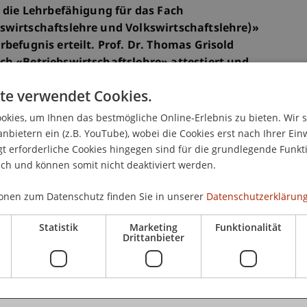
e die Lehrbefähigung für das Fach
swirtschaftslehre und Volkswirtschaftslehre)»
befugnis erteilt. Prof. Dr. Thomas Grisold
ch «Betriebswirtschaftslehre» attestiert und
lt.
te verwendet Cookies.
kies, um Ihnen das bestmögliche Online-Erlebnis zu bieten. Wir 
 Prof. Dr. Konstantina Papathanasiou, hat die
anbietern ein (z.B. YouTube), wobei die Cookies erst nach Ihrer Ein
öckl und Thomas Grisold zum Abschluss dieses
 erforderliche Cookies hingegen sind für die grundlegende Funkti
chen Laufbahn herzlich gratuliert.
ich und können somit nicht deaktiviert werden.
onen zum Datenschutz finden Sie in unserer
Datenschutzerklärung
emische Prüfung, welche die hervorragende
Statistik
Marketing
Funktionalität
ignung zur selbstständigen Forschung und Lehre
Drittanbieter
en Fachgebiet nachweist. Die Lehrbefugnis
ovative und kritische Denkansätze zu verfolgen,
tegrität zu vermitteln.