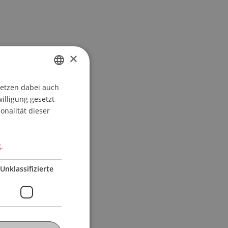
×
setzen dabei auch
GERMAN
willigung gesetzt
ENGLISH
onalität dieser
.
Unklassifizierte