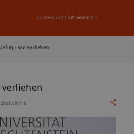
Forschung
Universität
Aktuelles
Zum Hauptinhalt wechseln
befugnisse Verliehen
 verliehen
schaftslehre