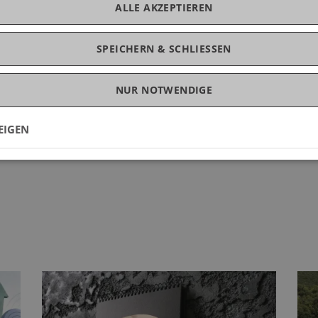
ALLE AKZEPTIEREN
 beiden Geehrten, die mit der Übergabe der
nnt wurden, für ihre zukünftigen akademischen
SPEICHERN & SCHLIESSEN
NUR NOTWENDIGE
EIGEN