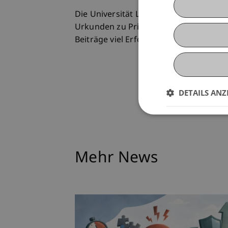
Die Universität Liechtenstein wünscht
Urkunden zu Privatdozenten (PD) erna
Beiträge viel Erfolg!
DETAILS ANZ
Mehr News