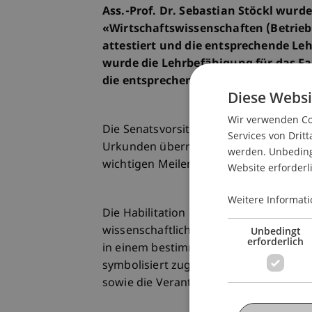
Ass.-Prof. Dr. Sebastian Stöckl wurd
«Wirtschaftswissenschaften (Betrieb
attestiert und die entsprechende Lehr
wurde die Lehrbefähigung für das Fa
die entsprechende Lehrbefugnis ertei
Diese Websi
Wir verwenden Coo
Die Senatsvorsitzende der Universität,
Services von Dritt
Urkunden überreicht und Sebastian St
werden. Unbedingt
wichtigen Meilensteins in der akademis
Website erforderl
Weitere Informati
Die Habilitation ist die höchste akad
Unbedingt
wissenschaftliche und pädagogische E
erforderlich
in einem bestimmten wissenschaftlich
symbolisiert zugleich die Freiheit, inn
sowie die Verantwortung, Wissen mit In