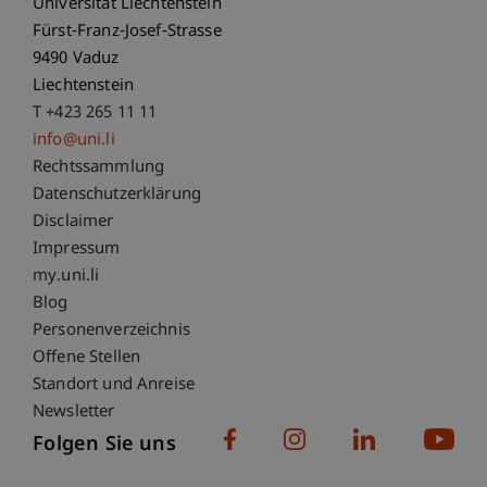
Universität Liechtenstein
Fürst-Franz-Josef-Strasse
9490 Vaduz
Liechtenstein
T +423 265 11 11
info@uni.li
Fußzeile Rechtliche Hinweise
Rechtssammlung
Datenschutzerklärung
Disclaimer
Impressum
Fußzeile Subdomain-Verzeichnis
my.uni.li
Blog
Personenverzeichnis
Offene Stellen
Standort und Anreise
Newsletter
Folgen Sie uns