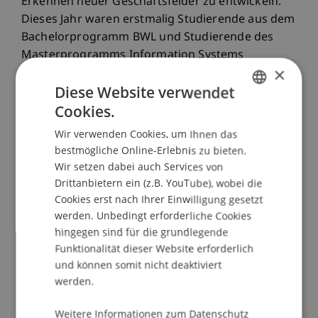
Erkennen neuer Geschäftsfelder zu entwickeln.
Dieses Jahr waren erstmalig Studierende aus dem
Bachelorprogramm BWL und Studierende des
Masterprogramms Information Systems
×
gemeinsam im Seminar vertreten. Im Rahmen
Diese Website verwendet
einer hochschulübergreifenden Kooperation
nahmen auch Studierende der FH Vorarlberg am
Cookies.
GERMAN
Wettbewerb teil und präsentierten ihre Konzepte
Wir verwenden Cookies, um Ihnen das
ENGLISH
an der Universität Liechtenstein. Insgesamt
bestmögliche Online-Erlebnis zu bieten.
nahmen über 50 Studierende am ACIC teil.
Wir setzen dabei auch Services von
Drittanbietern ein (z.B. YouTube), wobei die
Cookies erst nach Ihrer Einwilligung gesetzt
Das Team «CityVision» mit Eva Corn, Joel D.
werden. Unbedingt erforderliche Cookies
Gresser, Lukas Lipsky, Julius Maximilian Müller,
hingegen sind für die grundlegende
Sibel Sallamaci, Maximilian Viebach gewann die
Funktionalität dieser Website erforderlich
International Accenture Campus Innovation
und können somit nicht deaktiviert
werden.
Challenge. Das Team überzeugte die Jury mit
seinem Konzept für den Einsatz von KI bei der
Weitere Informationen zum Datenschutz