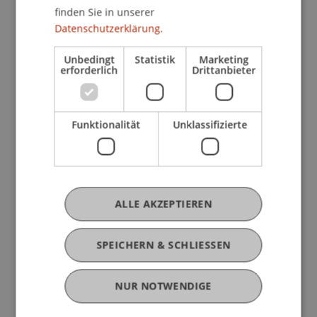
Planung und Realisierung komplexer
finden Sie in unserer
Bauprojekte! Auf dem Treppchen mit dabei: die
Datenschutzerklärung.
Teams EverGreen und KnowSpark.
Unbedingt
Statistik
Marketing
erforderlich
Drittanbieter
Funktionalität
Unklassifizierte
Mehr News
ALLE AKZEPTIEREN
SPEICHERN & SCHLIESSEN
NUR NOTWENDIGE
Internationale Kooperation zu