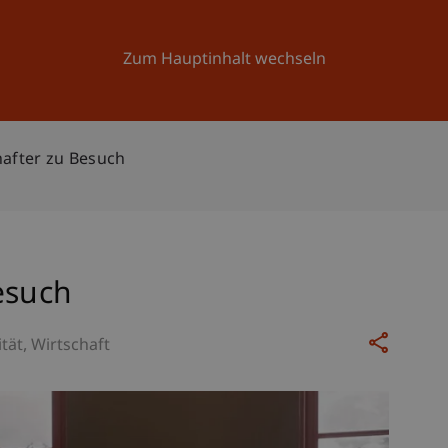
Forschung
Universität
Aktuelles
Zum Hauptinhalt wechseln
after zu Besuch
esuch
ität
Wirtschaft