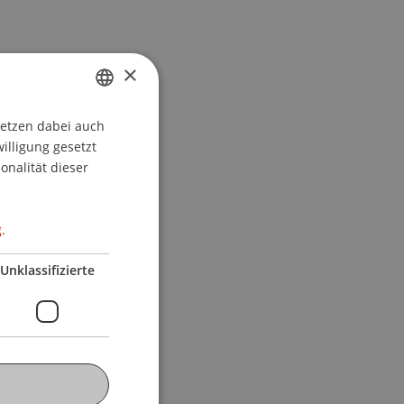
×
setzen dabei auch
GERMAN
willigung gesetzt
ENGLISH
onalität dieser
.
Unklassifizierte