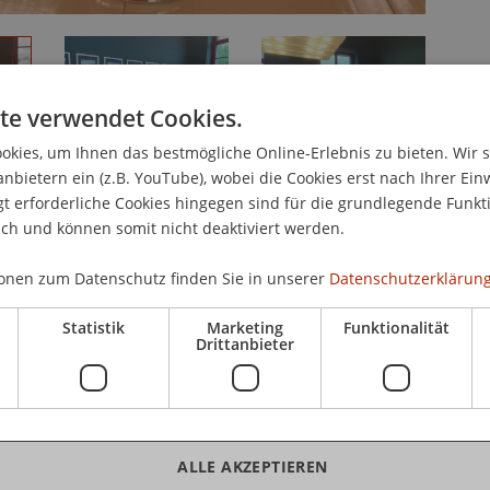
te verwendet Cookies.
kies, um Ihnen das bestmögliche Online-Erlebnis zu bieten. Wir 
anbietern ein (z.B. YouTube), wobei die Cookies erst nach Ihrer Ein
 erforderliche Cookies hingegen sind für die grundlegende Funkti
ich und können somit nicht deaktiviert werden.
onen zum Datenschutz finden Sie in unserer
Datenschutzerklärung
 für die Schweiz und Liechtenstein mit Sitz in
Statistik
Marketing
Funktionalität
Drittanbieter
a-Tages das Fürstentum sowie die Universität.
d Studierenden der Studiengänge BSc BWL und MSc
Themen von liechtensteinischem Interesse
ALLE AKZEPTIEREN
table gab der Botschafter einen Empfang im