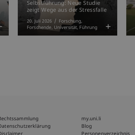
Selbstführung: Neue Studie
zeigt Wege aus der Stressfalle
20. Juli 2026
Forschung
Forschende
Universität
Führung
Fußzeile Rechtliche Hinweise
Fußzeile Su
Rechtssammlung
my.uni.li
Datenschutzerklärung
Blog
Disclaimer
Personenverzeichnis