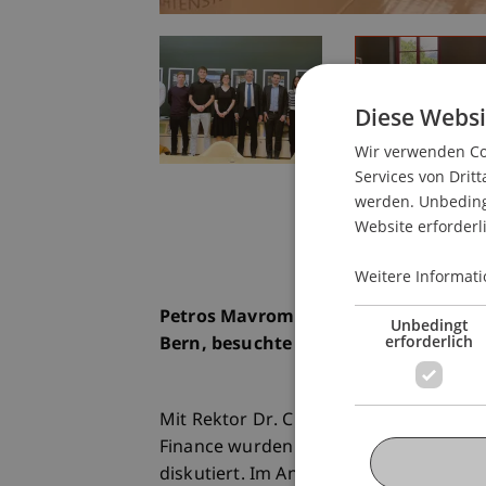
Diese Websi
Wir verwenden Coo
Services von Dritt
werden. Unbedingt
Website erforderl
Weitere Informati
Petros Mavromichalis, EU-Botschafter
Unbedingt
erforderlich
Bern, besuchte im Rahmen des Europ
Mit Rektor Dr. Christian Frommelt un
Finance wurden europapolitische umd 
diskutiert. Im Anschluss an den Round