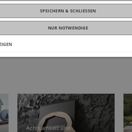
s Liechtenstein.
SPEICHERN & SCHLIESSEN
NUR NOTWENDIGE
EIGEN
Achtsamkeit und