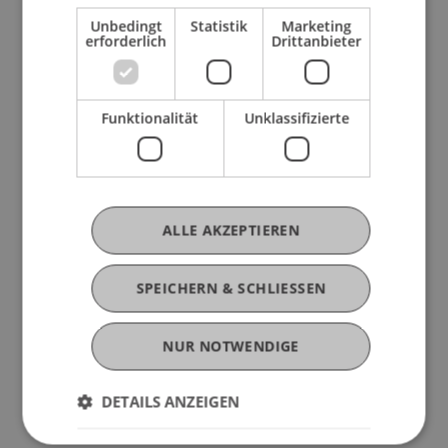
Wien und Prof. Dr. Silvia Ettl-Huber,
Unbedingt
Statistik
Marketing
Studiengangsleiterin und Departmentleiterin
erforderlich
Drittanbieter
Wirtschaft an der FH Burgenland.
Funktionalität
Unklassifizierte
ALLE AKZEPTIEREN
SPEICHERN & SCHLIESSEN
NUR NOTWENDIGE
DETAILS ANZEIGEN