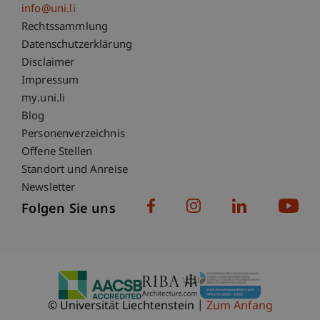
info@uni.li
Fußzeile Rechtliche Hinweise
Rechtssammlung
Datenschutzerklärung
Disclaimer
Impressum
Fußzeile Subdomain-Verzeichnis
my.uni.li
Blog
Personenverzeichnis
Offene Stellen
Standort und Anreise
Newsletter
Folgen Sie uns
© Universität Liechtenstein
Zum Anfang