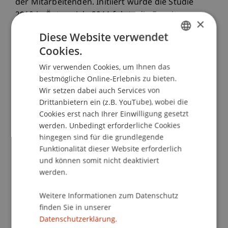
der Mitarbeitenden. Initiiert wurde die Studie
2010 in Österreich, 2011 folgte die Erweiterung
×
nach Deutschland und 2013 in die Schweiz und
Diese Website verwendet
Liechtenstein.
Cookies.
GERMAN
Wir verwenden Cookies, um Ihnen das
ENGLISH
Der Kriterienkatalog wird laufend überarbeitet
bestmögliche Online-Erlebnis zu bieten.
und in Zusammenarbeit mit dem
Wir setzen dabei auch Services von
wissenschaftlichen Studienbeirat an aktuelle
Drittanbietern ein (z.B. YouTube), wobei die
Cookies erst nach Ihrer Einwilligung gesetzt
Entwicklungen im HR-Bereich angepasst. Der
werden. Unbedingt erforderliche Cookies
Beirat setzt sich zusammen aus Kuno
hingegen sind für die grundlegende
Ledergerber, ehemaliger Leiter des Zentrums für
Funktionalität dieser Website erforderlich
Human Capital Management an der ZHAW, Prof.
und können somit nicht deaktiviert
Dr. Marco Furtner, Professor für
werden.
Entrepreneurship und Leadership an der
Universität Liechtenstein, Prof. Dr. Wolfgang
Weitere Informationen zum Datenschutz
Elšik, stv. Vorstand des Instituts für
finden Sie in unserer
Personalmanagement der Wirtschaftsuniversität
Datenschutzerklärung.