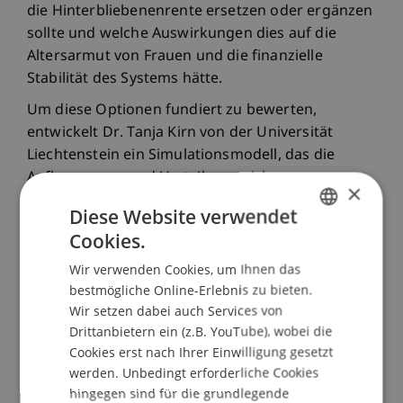
die Hinterbliebenenrente ersetzen oder ergänzen
sollte und welche Auswirkungen dies auf die
Altersarmut von Frauen und die finanzielle
Stabilität des Systems hätte.
Um diese Optionen fundiert zu bewerten,
entwickelt Dr. Tanja Kirn von der Universität
Liechtenstein ein Simulationsmodell, das die
Aufkommens- und Verteilungswirkungen
×
verschiedener Reformpfade analysiert. Dieses
Diese Website verwendet
Modell entsteht als Schwestermodell zum
Cookies.
GERMAN
Schweizer Simulationsmodell MIDAS_CH, das
unter anderem die Einführung einer 13. AHV-
Wir verwenden Cookies, um Ihnen das
ENGLISH
bestmögliche Online-Erlebnis zu bieten.
Rente bewertete. Es erweitert die Familie der
Wir setzen dabei auch Services von
MIDAS-Modelle, die in Belgien, Luxemburg, Italien,
Drittanbietern ein (z.B. YouTube), wobei die
Portugal und weiteren Ländern in der
Cookies erst nach Ihrer Einwilligung gesetzt
Politikberatung genutzt werden.
werden. Unbedingt erforderliche Cookies
Prof. Althammer von der KU Ingolstadt-Eichstätt,
hingegen sind für die grundlegende