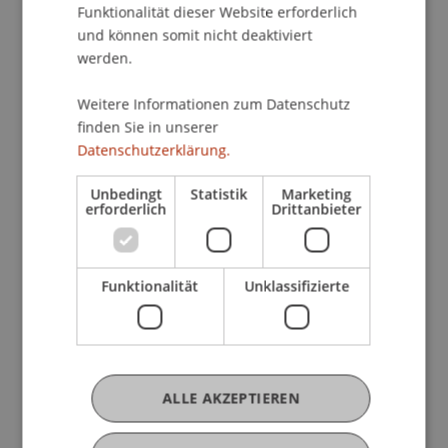
ein Experte für Sozialpolitik und Alterssicherung,
Funktionalität dieser Website erforderlich
leitet das
Forschungsprojekt.
Das
und können somit nicht deaktiviert
werden.
Forschungsnetzwerk Alterssicherung (FNA) der
Deutschen Rentenversicherung finanziert das
Weitere Informationen zum Datenschutz
Projekt.
finden Sie in unserer
Erste Ergebnisse sollen politischen
Datenschutzerklärung.
Entscheidungsträgern helfen, die Folgen
Unbedingt
Statistik
Marketing
verschiedener Reformpfade besser
erforderlich
Drittanbieter
abzuschätzen. Geplant sind Kurzberichte,
wissenschaftliche Publikationen und
Präsentationen der Ergebnisse.
Funktionalität
Unklassifizierte
ALLE AKZEPTIEREN
Mehr News