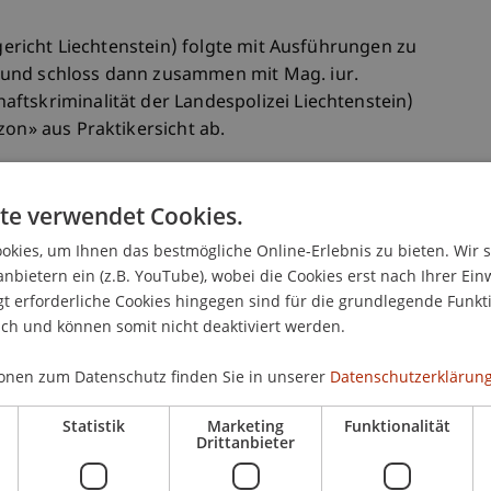
dgericht Liechtenstein) folgte mit Ausführungen zu
 und schloss dann zusammen mit Mag. iur.
ftskriminalität der Landespolizei Liechtenstein)
zon» aus Praktikersicht ab.
en zu den Strafbestimmungen der organisierten
te verwendet Cookies.
g, referiert von Kursleiterin Prof. Dr.
kies, um Ihnen das bestmögliche Online-Erlebnis zu bieten. Wir 
fessur für Wirtschaftsstrafrecht, Compliance und
anbietern ein (z.B. YouTube), wobei die Cookies erst nach Ihrer Ein
in).
 erforderliche Cookies hingegen sind für die grundlegende Funkti
ich und können somit nicht deaktiviert werden.
risiken nach § 165 StGB, vorgetragen von Prof.
onen zum Datenschutz finden Sie in unserer
Datenschutzerklärung
or für Finanz- und Wirtschaftsstrafrecht am
echt und Kriminologie an der Leopold-Franzens-
Statistik
Marketing
Funktionalität
Drittanbieter
elt Univ.-Ass. Dr. Jonas Divjak (Institut für
ät Wien; ab dem 1. April PostDoc-Mitarbeiter an