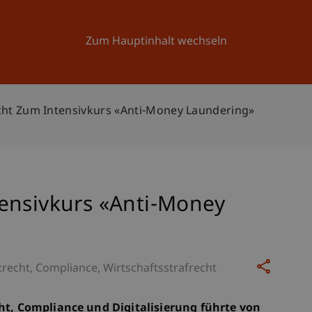
Forschung
Universität
Aktuelles
Zum Hauptinhalt wechseln
ht Zum Intensivkurs «Anti-Money Laundering»
ensivkurs «Anti-Money
trecht
Compliance
Wirtschaftsstrafrecht
cht, Compliance und Digitalisierung führte von