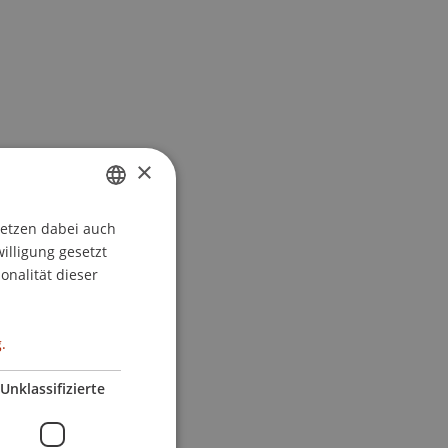
×
setzen dabei auch
GERMAN
willigung gesetzt
ENGLISH
onalität dieser
.
Unklassifizierte