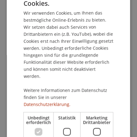
Cookies.
GERMAN
Mehr und mehr merke ich, dass ich niemals alle
Wir verwenden Cookies, um Ihnen das
Facetten der Arbeit eines erfahrenen Zimmerers
ENGLISH
bestmögliche Online-Erlebnis zu bieten.
oder einer erstklassigen Zimmerin verstehe.
Wir setzen dabei auch Services von
Gerade wegen der eingeschränkten
Drittanbietern ein (z.B. YouTube), wobei die
Dokumentierbarkeit dieser Prozesse ist die tiefe
Cookies erst nach Ihrer Einwilligung gesetzt
Einbindung der Handwerkenden in die
werden. Unbedingt erforderliche Cookies
Forschungsprozesse enorm wichtig. Mit ihrer
hingegen sind für die grundlegende
täglichen Arbeit, mit ihrem Fachwissen über einen
Funktionalität dieser Website erforderlich
Baustoff, zu einem Material und den damit
und können somit nicht deaktiviert
verbundenen Arbeitsschritten sind sie die
werden.
Expert*innen der eigenen Disziplin. Diese
Weitere Informationen zum Datenschutz
Expertise stellt für mich den zentralen Aspekt
finden Sie in unserer
einer guten Forschungsarbeit dar.
Datenschutzerklärung.
Unbedingt
Statistik
Marketing
An einer Universität gibt es diesen einzigartigen
erforderlich
Drittanbieter
Möglichkeitsraum, in dem genau solche Brücken
zwischen Handwerkenden, Planenden und