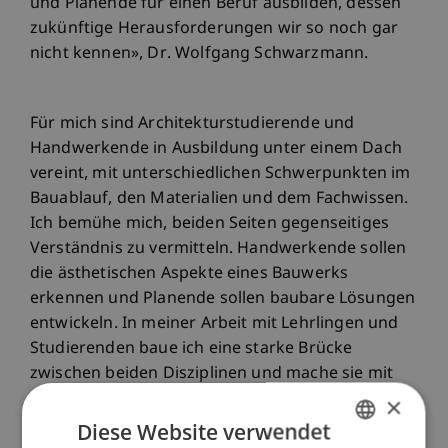
und Planende für einen Beruf ausbilden, dessen
zukünftige Herausforderungen wir so noch gar
nicht kennen», Dr. Wolfgang Schwarzmann.
Für mich sind Architekturstudierende und
Handwerkende in Ausbildung unter einem Dach
vereint, mit unterschiedlichen Schwerpunkten im
Bauablauf, den Materialien und dem Fachwissen.
Ich bemühe mich, beiden Seiten gegenseitiges
Verständnis zu vermitteln. Handwerkende sollen
die ästhetischen Aspekte eines Bauwerks
erkennen und Planende sollen baubare Lösungen
entwickeln. In meiner Arbeit mit Lehrlingen und
Studierenden baue ich eine starke Brücke
zwischen beiden Disziplinen und mache sie mit
den Kompetenzen der anderen Seite vertraut.
×
Diese Website verwendet