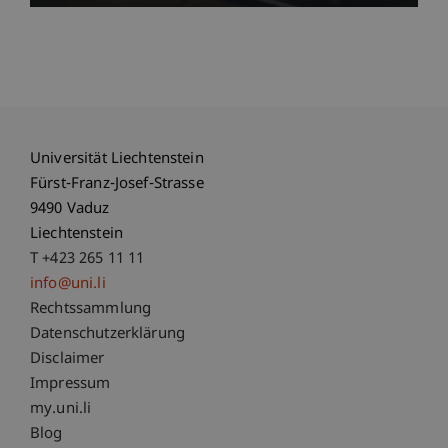
Universität Liechtenstein
Fürst-Franz-Josef-Strasse
9490 Vaduz
Liechtenstein
T +423 265 11 11
info@uni.li
Fußzeile Rechtliche Hinweise
Rechtssammlung
Datenschutzerklärung
Disclaimer
Impressum
Fußzeile Subdomain-Verzeichnis
my.uni.li
Blog